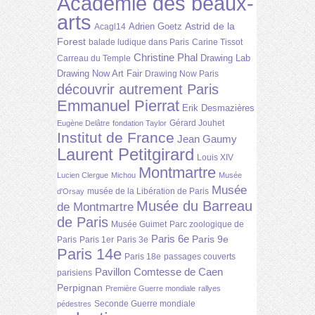
Académie des beaux-
arts
Astrid de la
Adrien Goetz
Acagl14
Forest
balade ludique dans Paris
Carine Tissot
Christine Phal
Drawing Lab
Carreau du Temple
Drawing Now Art Fair
Drawing Now Paris
découvrir autrement Paris
Emmanuel Pierrat
Erik Desmazières
Gérard Jouhet
Eugène Delâtre
fondation Taylor
Institut de France
Jean Gaumy
Laurent Petitgirard
Louis XIV
Montmartre
Lucien Clergue
Michou
Musée
Musée
musée de la Libération de Paris
d'Orsay
Musée du Barreau
de Montmartre
de Paris
Musée Guimet
Parc zoologique de
Paris 6e
Paris 9e
Paris
Paris 1er
Paris 3e
Paris 14e
Paris 18e
passages couverts
Pavillon Comtesse de Caen
parisiens
Perpignan
Première Guerre mondiale
rallyes
Seconde Guerre mondiale
pédestres