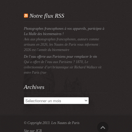
Notre flux RSS
Photographes francophones à vos appareils, participez à
La Malle des bicentenaires !
Avis aux photographes francophones, auteurs comme
artisans en 2026, les Nautes de Paris vous informent :
2026 est l’année du bicentenaire
De l’eau offerte aux Parisiens pour remplacer le vin
Qui a offert de l’eau aux Parisiens ? 1870, Le
collectionneur d’art britannique sir Richard Wallace vit
entre Paris (rue
Archives
Archives
© Copyright 2013.
Les Nautes de Paris
Site par JCB