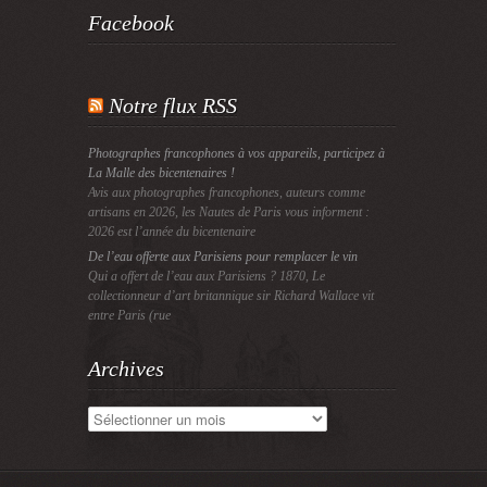
Facebook
Notre flux RSS
Photographes francophones à vos appareils, participez à
La Malle des bicentenaires !
Avis aux photographes francophones, auteurs comme
artisans en 2026, les Nautes de Paris vous informent :
2026 est l’année du bicentenaire
De l’eau offerte aux Parisiens pour remplacer le vin
Qui a offert de l’eau aux Parisiens ? 1870, Le
collectionneur d’art britannique sir Richard Wallace vit
entre Paris (rue
Archives
Archives