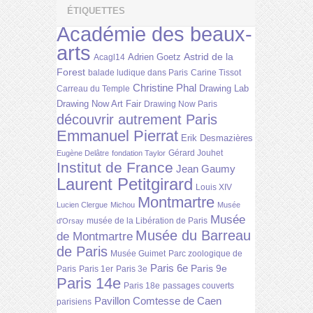
ÉTIQUETTES
Académie des beaux-
arts
Astrid de la
Adrien Goetz
Acagl14
Forest
balade ludique dans Paris
Carine Tissot
Christine Phal
Drawing Lab
Carreau du Temple
Drawing Now Art Fair
Drawing Now Paris
découvrir autrement Paris
Emmanuel Pierrat
Erik Desmazières
Gérard Jouhet
Eugène Delâtre
fondation Taylor
Institut de France
Jean Gaumy
Laurent Petitgirard
Louis XIV
Montmartre
Lucien Clergue
Michou
Musée
Musée
musée de la Libération de Paris
d'Orsay
Musée du Barreau
de Montmartre
de Paris
Musée Guimet
Parc zoologique de
Paris 6e
Paris 9e
Paris
Paris 1er
Paris 3e
Paris 14e
Paris 18e
passages couverts
Pavillon Comtesse de Caen
parisiens