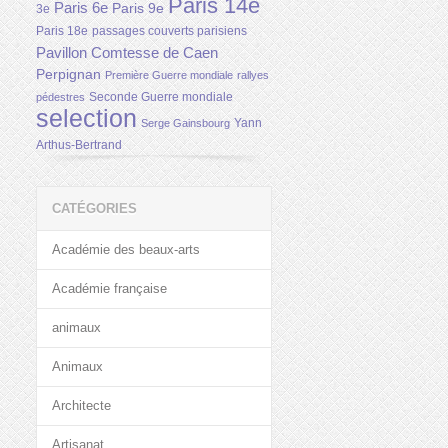
Paris 14e
Paris 6e
Paris 9e
3e
Paris 18e
passages couverts parisiens
Pavillon Comtesse de Caen
Perpignan
Première Guerre mondiale
rallyes
Seconde Guerre mondiale
pédestres
selection
Yann
Serge Gainsbourg
Arthus-Bertrand
CATÉGORIES
Académie des beaux-arts
Académie française
animaux
Animaux
Architecte
Artisanat