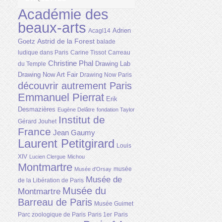
Académie des
beaux-arts
Adrien
Acagl14
Astrid de la Forest
Goetz
balade
ludique dans Paris
Carine Tissot
Carreau
Christine Phal
Drawing Lab
du Temple
Drawing Now Art Fair
Drawing Now Paris
découvrir autrement Paris
Emmanuel Pierrat
Erik
Desmazières
Eugène Delâtre
fondation Taylor
Institut de
Gérard Jouhet
France
Jean Gaumy
Laurent Petitgirard
Louis
XIV
Lucien Clergue
Michou
Montmartre
musée
Musée d'Orsay
Musée de
de la Libération de Paris
Musée du
Montmartre
Barreau de Paris
Musée Guimet
Parc zoologique de Paris
Paris 1er
Paris