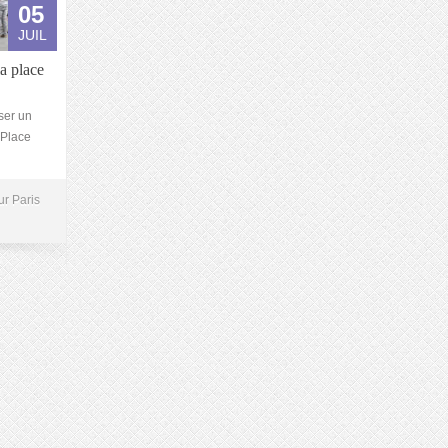
05
JUIL
la place
ser un
 Place
ur Paris