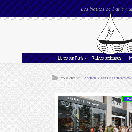
Les Nautes de Paris : u
Livres sur Paris
Rallyes pédestres
M
Vous êtes ici:
Accueil
» Tous les articles ave