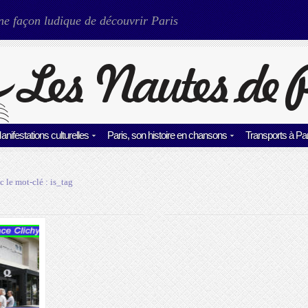
ne façon ludique de découvrir Paris
anifestations culturelles
Paris, son histoire en chansons
Transports à Par
c le mot-clé :
is_tag