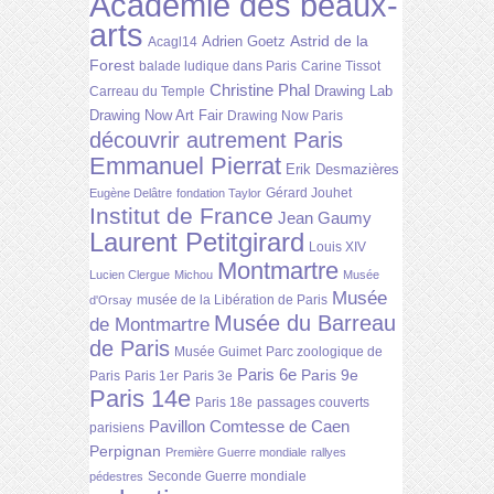
Académie des beaux-
arts
Astrid de la
Adrien Goetz
Acagl14
Forest
balade ludique dans Paris
Carine Tissot
Christine Phal
Drawing Lab
Carreau du Temple
Drawing Now Art Fair
Drawing Now Paris
découvrir autrement Paris
Emmanuel Pierrat
Erik Desmazières
Gérard Jouhet
Eugène Delâtre
fondation Taylor
Institut de France
Jean Gaumy
Laurent Petitgirard
Louis XIV
Montmartre
Lucien Clergue
Michou
Musée
Musée
musée de la Libération de Paris
d'Orsay
Musée du Barreau
de Montmartre
de Paris
Musée Guimet
Parc zoologique de
Paris 6e
Paris 9e
Paris
Paris 1er
Paris 3e
Paris 14e
Paris 18e
passages couverts
Pavillon Comtesse de Caen
parisiens
Perpignan
Première Guerre mondiale
rallyes
Seconde Guerre mondiale
pédestres