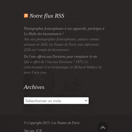
Notre flux RSS
Photographes francophones à vos appareils, participez à
La Malle des bicentenaires !
Avis aux photographes francophones, auteurs comme
artisans en 2026, les Nautes de Paris vous informent :
2026 est l’année du bicentenaire
De l’eau offerte aux Parisiens pour remplacer le vin
Qui a offert de l’eau aux Parisiens ? 1870, Le
collectionneur d’art britannique sir Richard Wallace vit
entre Paris (rue
Archives
Archives
© Copyright 2013.
Les Nautes de Paris
Site par JCB