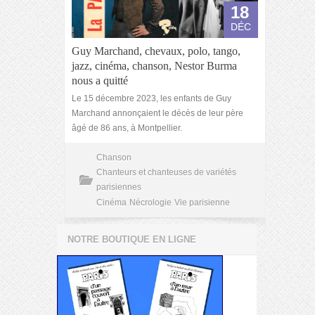
18
DÉC
Guy Marchand, chevaux, polo, tango,
jazz, cinéma, chanson, Nestor Burma
nous a quitté
Le 15 décembre 2023, les enfants de Guy
Marchand annonçaient le décès de leur père
âgé de 86 ans, à Montpellier.
Chanson
Chanteurs et chanteuses de variétés
parisiennes
Cinéma
Nécrologie
Vie parisienne
NOTRE BOUTIQUE EN LIGNE