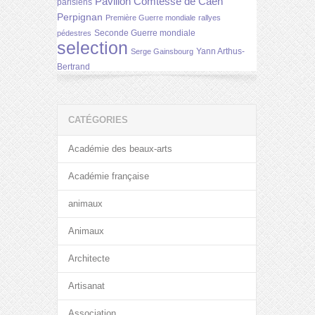
Pavillon Comtesse de Caen
parisiens
Perpignan
Première Guerre mondiale
rallyes
Seconde Guerre mondiale
pédestres
selection
Yann Arthus-
Serge Gainsbourg
Bertrand
CATÉGORIES
Académie des beaux-arts
Académie française
animaux
Animaux
Architecte
Artisanat
Association