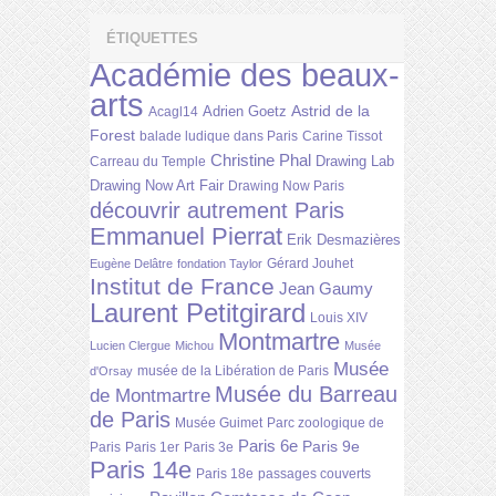
ÉTIQUETTES
Académie des beaux-
arts
Astrid de la
Adrien Goetz
Acagl14
Forest
balade ludique dans Paris
Carine Tissot
Christine Phal
Drawing Lab
Carreau du Temple
Drawing Now Art Fair
Drawing Now Paris
découvrir autrement Paris
Emmanuel Pierrat
Erik Desmazières
Gérard Jouhet
Eugène Delâtre
fondation Taylor
Institut de France
Jean Gaumy
Laurent Petitgirard
Louis XIV
Montmartre
Lucien Clergue
Michou
Musée
Musée
musée de la Libération de Paris
d'Orsay
Musée du Barreau
de Montmartre
de Paris
Musée Guimet
Parc zoologique de
Paris 6e
Paris 9e
Paris
Paris 1er
Paris 3e
Paris 14e
Paris 18e
passages couverts