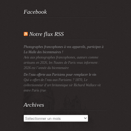
Facebook
Notre flux RSS
Photographes francophones à vos appareils, participez à
La Malle des bicentenaires !
Avis aux photographes francophones, auteurs comme
artisans en 2026, les Nautes de Paris vous informent :
2026 est l’année du bicentenaire
De l’eau offerte aux Parisiens pour remplacer le vin
Qui a offert de l’eau aux Parisiens ? 1870, Le
collectionneur d’art britannique sir Richard Wallace vit
entre Paris (rue
Archives
Archives