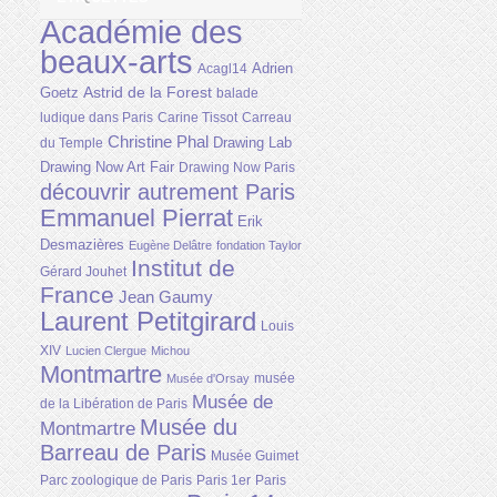
Académie des
beaux-arts
Adrien
Acagl14
Astrid de la Forest
Goetz
balade
ludique dans Paris
Carine Tissot
Carreau
Christine Phal
Drawing Lab
du Temple
Drawing Now Art Fair
Drawing Now Paris
découvrir autrement Paris
Emmanuel Pierrat
Erik
Desmazières
Eugène Delâtre
fondation Taylor
Institut de
Gérard Jouhet
France
Jean Gaumy
Laurent Petitgirard
Louis
XIV
Lucien Clergue
Michou
Montmartre
musée
Musée d'Orsay
Musée de
de la Libération de Paris
Musée du
Montmartre
Barreau de Paris
Musée Guimet
Parc zoologique de Paris
Paris 1er
Paris