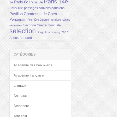
Paris 14e
Paris 6e
Paris 9e
3e
Paris 18e
passages couverts parisiens
Pavillon Comtesse de Caen
Perpignan
Première Guerre mondiale
rallyes
Seconde Guerre mondiale
pédestres
selection
Yann
Serge Gainsbourg
Arthus-Bertrand
CATÉGORIES
Académie des beaux-arts
Académie française
animaux
Animaux
Architecte
Artisanat