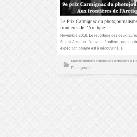
Le Prix Carmignac du photojournalisme
frontières de l’Arctique
Novembre 2018. Le reportage des deux lauré
9e prix Arctique : Nouvelle frontière ; une doub
expédition polaire est à découvrir à la
Manifestations culturelles actuelles à Pa
Photographie