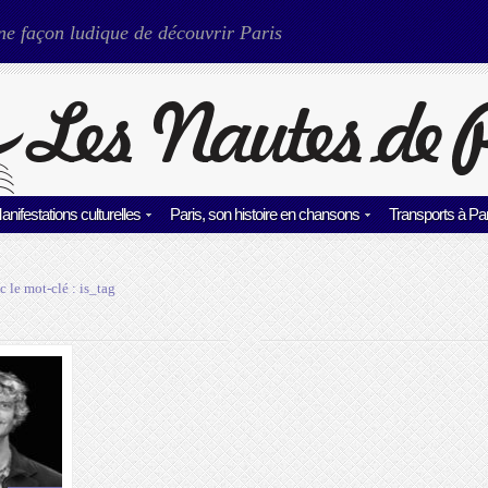
ne façon ludique de découvrir Paris
anifestations culturelles
Paris, son histoire en chansons
Transports à Par
c le mot-clé :
is_tag