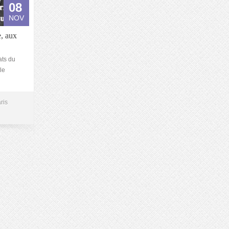
08
NOV
, aux
ats du
le
ris