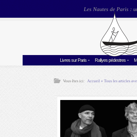
Les Nautes de Paris : u
Livres sur Paris
Rallyes pédestres
M
Vous êtes ici:
Accueil
» Tous les articles ave