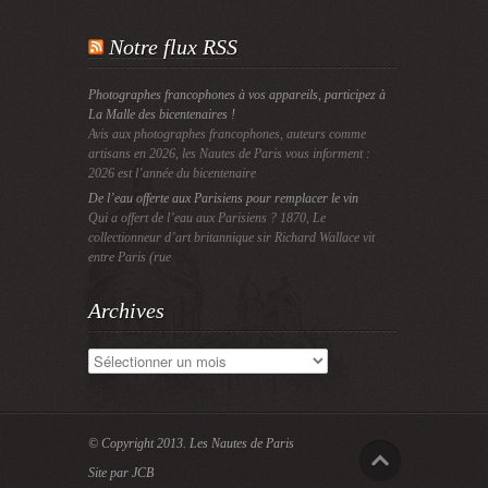
Notre flux RSS
Photographes francophones à vos appareils, participez à
La Malle des bicentenaires !
Avis aux photographes francophones, auteurs comme
artisans en 2026, les Nautes de Paris vous informent :
2026 est l’année du bicentenaire
De l’eau offerte aux Parisiens pour remplacer le vin
Qui a offert de l’eau aux Parisiens ? 1870, Le
collectionneur d’art britannique sir Richard Wallace vit
entre Paris (rue
Archives
Archives
© Copyright 2013.
Les Nautes de Paris
Site par JCB