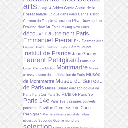
arts
Astrid de la
Adrien Goetz
Acagl14
Forest
balade ludique dans Paris
Carine Tissot
Christine Phal
Drawing Lab
Carreau du Temple
Drawing Now Art Fair
Drawing Now Paris
découvrir autrement Paris
Emmanuel Pierrat
Erik Desmazières
Gérard Jouhet
Eugène Delâtre
fondation Taylor
Institut de France
Jean Gaumy
Laurent Petitgirard
Louis XIV
Montmartre
Lucien Clergue
Michou
Musée
Musée
musée de la Libération de Paris
d'Orsay
Musée du Barreau
de Montmartre
de Paris
Musée Guimet
Parc zoologique de
Paris 6e
Paris 9e
Paris
Paris 1er
Paris 3e
Paris 14e
Paris 18e
passages couverts
Pavillon Comtesse de Caen
parisiens
Perpignan
Première Guerre mondiale
rallyes
Seconde Guerre mondiale
pédestres
selection