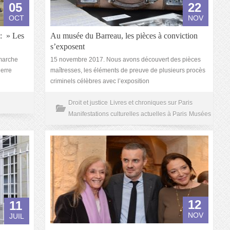
05
22
OCT
NOV
 : » Les
Au musée du Barreau, les pièces à conviction
s’exposent
marche
15 novembre 2017. Nous avons découvert des pièces
erre
maîtresses, les éléments de preuve de plusieurs procès
criminels célèbres avec l’exposition
Droit et justice
Livres et chroniques sur Paris
Manifestations culturelles actuelles à Paris
Musées
12
11
NOV
JUIL