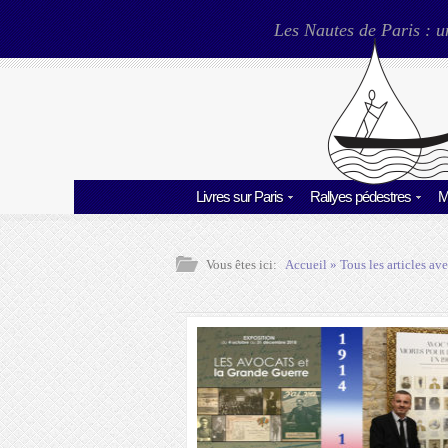
Les Nautes de Paris : u
Livres sur Paris
Rallyes pédestres
M
Vous êtes ici:
Accueil
» Tous les articles ave