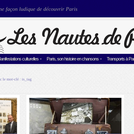
ne façon ludique de découvrir Paris
anifestations culturelles
Paris, son histoire en chansons
Transports à Par
c le mot-clé :
is_tag