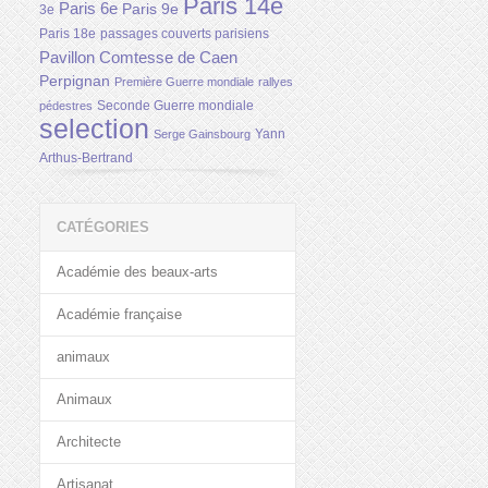
Paris 14e
Paris 6e
Paris 9e
3e
Paris 18e
passages couverts parisiens
Pavillon Comtesse de Caen
Perpignan
Première Guerre mondiale
rallyes
Seconde Guerre mondiale
pédestres
selection
Yann
Serge Gainsbourg
Arthus-Bertrand
CATÉGORIES
Académie des beaux-arts
Académie française
animaux
Animaux
Architecte
Artisanat