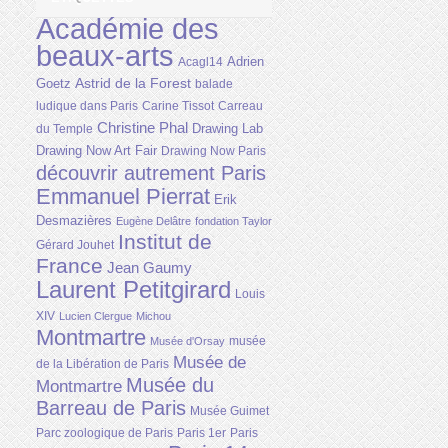
Académie des
beaux-arts
Adrien
Acagl14
Astrid de la Forest
Goetz
balade
ludique dans Paris
Carine Tissot
Carreau
Christine Phal
Drawing Lab
du Temple
Drawing Now Art Fair
Drawing Now Paris
découvrir autrement Paris
Emmanuel Pierrat
Erik
Desmazières
Eugène Delâtre
fondation Taylor
Institut de
Gérard Jouhet
France
Jean Gaumy
Laurent Petitgirard
Louis
XIV
Lucien Clergue
Michou
Montmartre
musée
Musée d'Orsay
Musée de
de la Libération de Paris
Musée du
Montmartre
Barreau de Paris
Musée Guimet
Parc zoologique de Paris
Paris 1er
Paris