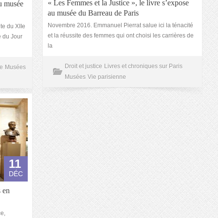
« Les Femmes et la Justice », le livre s’expose
du musée
au musée du Barreau de Paris
Novembre 2016. Emmanuel Pierrat salue ici la ténacité
te du XIIe
et la réussite des femmes qui ont choisi les carrières de
e du Jour
la
Droit et justice
Livres et chroniques sur Paris
ce
Musées
Musées
Vie parisienne
11
DÉC
 en
e,