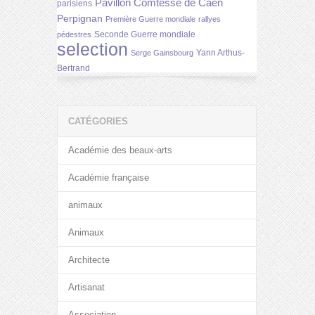
Pavillon Comtesse de Caen
parisiens
Perpignan
Première Guerre mondiale
rallyes
Seconde Guerre mondiale
pédestres
selection
Yann Arthus-
Serge Gainsbourg
Bertrand
CATÉGORIES
Académie des beaux-arts
Académie française
animaux
Animaux
Architecte
Artisanat
Association