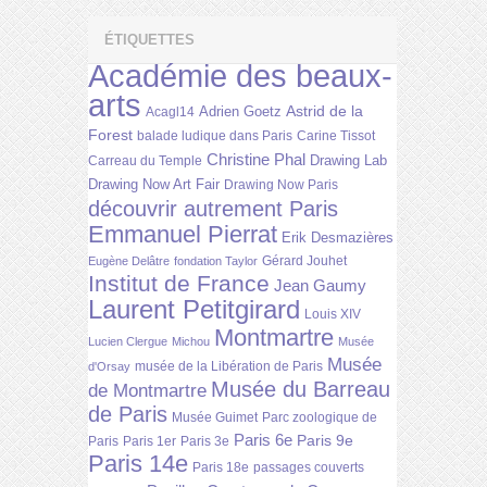
ÉTIQUETTES
Académie des beaux-
arts
Astrid de la
Adrien Goetz
Acagl14
Forest
balade ludique dans Paris
Carine Tissot
Christine Phal
Drawing Lab
Carreau du Temple
Drawing Now Art Fair
Drawing Now Paris
découvrir autrement Paris
Emmanuel Pierrat
Erik Desmazières
Gérard Jouhet
Eugène Delâtre
fondation Taylor
Institut de France
Jean Gaumy
Laurent Petitgirard
Louis XIV
Montmartre
Lucien Clergue
Michou
Musée
Musée
musée de la Libération de Paris
d'Orsay
Musée du Barreau
de Montmartre
de Paris
Musée Guimet
Parc zoologique de
Paris 6e
Paris 9e
Paris
Paris 1er
Paris 3e
Paris 14e
Paris 18e
passages couverts