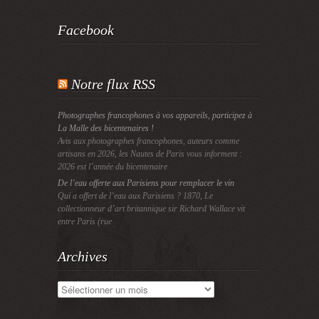
Facebook
Notre flux RSS
Photographes francophones à vos appareils, participez à
La Malle des bicentenaires !
Avis aux photographes francophones, auteurs comme
artisans en 2026, les Nautes de Paris vous informent :
2026 est l’année du bicentenaire
De l’eau offerte aux Parisiens pour remplacer le vin
Qui a offert de l’eau aux Parisiens ? 1870, Le
collectionneur d’art britannique sir Richard Wallace vit
entre Paris (rue
Archives
Archives