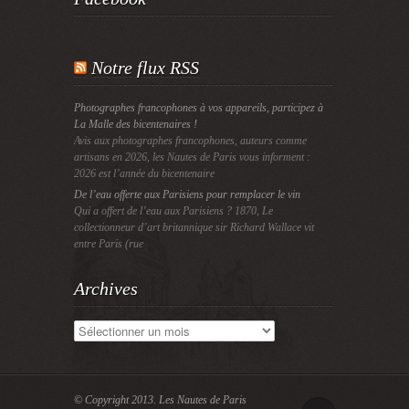
Notre flux RSS
Photographes francophones à vos appareils, participez à
La Malle des bicentenaires !
Avis aux photographes francophones, auteurs comme
artisans en 2026, les Nautes de Paris vous informent :
2026 est l’année du bicentenaire
De l’eau offerte aux Parisiens pour remplacer le vin
Qui a offert de l’eau aux Parisiens ? 1870, Le
collectionneur d’art britannique sir Richard Wallace vit
entre Paris (rue
Archives
Archives
© Copyright 2013.
Les Nautes de Paris