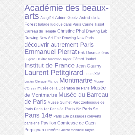
Académie des beaux-
arts
Astrid de la
Adrien Goetz
Acagl14
Forest
balade ludique dans Paris
Carine Tissot
Christine Phal
Drawing Lab
Carreau du Temple
Drawing Now Art Fair
Drawing Now Paris
découvrir autrement Paris
Emmanuel Pierrat
Erik Desmazières
Gérard Jouhet
Eugène Delâtre
fondation Taylor
Institut de France
Jean Gaumy
Laurent Petitgirard
Louis XIV
Montmartre
Lucien Clergue
Michou
Musée
Musée
musée de la Libération de Paris
d'Orsay
Musée du Barreau
de Montmartre
de Paris
Musée Guimet
Parc zoologique de
Paris 6e
Paris 9e
Paris
Paris 1er
Paris 3e
Paris 14e
Paris 18e
passages couverts
Pavillon Comtesse de Caen
parisiens
Perpignan
Première Guerre mondiale
rallyes