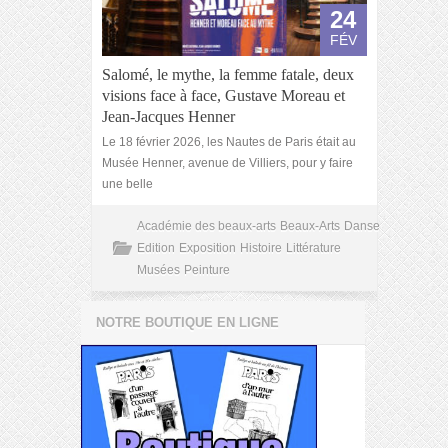
24
FÉV
Salomé, le mythe, la femme fatale, deux
visions face à face, Gustave Moreau et
Jean-Jacques Henner
Le 18 février 2026, les Nautes de Paris était au
Musée Henner, avenue de Villiers, pour y faire
une belle
Académie des beaux-arts
Beaux-Arts
Danse
Edition
Exposition
Histoire
Littérature
Musées
Peinture
NOTRE BOUTIQUE EN LIGNE