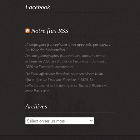
Facebook
Notre flux RSS
Photographes francophones à vos appareils, participez à
La Malle des bicentenaires !
Avis aux photographes francophones, auteurs comme
artisans en 2026, les Nautes de Paris vous informent :
2026 est l’année du bicentenaire
De l’eau offerte aux Parisiens pour remplacer le vin
Qui a offert de l’eau aux Parisiens ? 1870, Le
collectionneur d’art britannique sir Richard Wallace vit
entre Paris (rue
Archives
Archives