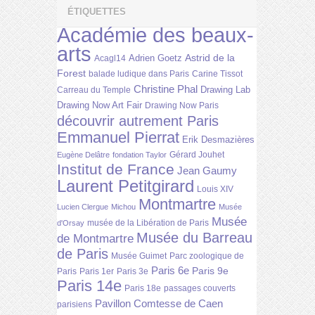
ÉTIQUETTES
Académie des beaux-
arts
Astrid de la
Adrien Goetz
Acagl14
Forest
balade ludique dans Paris
Carine Tissot
Christine Phal
Drawing Lab
Carreau du Temple
Drawing Now Art Fair
Drawing Now Paris
découvrir autrement Paris
Emmanuel Pierrat
Erik Desmazières
Gérard Jouhet
Eugène Delâtre
fondation Taylor
Institut de France
Jean Gaumy
Laurent Petitgirard
Louis XIV
Montmartre
Lucien Clergue
Michou
Musée
Musée
musée de la Libération de Paris
d'Orsay
Musée du Barreau
de Montmartre
de Paris
Musée Guimet
Parc zoologique de
Paris 6e
Paris 9e
Paris
Paris 1er
Paris 3e
Paris 14e
Paris 18e
passages couverts
Pavillon Comtesse de Caen
parisiens