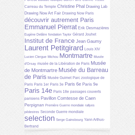
Christine Phal
Drawing Lab
Carreau du Temple
Drawing Now Art Fair
Drawing Now Paris
découvrir autrement Paris
Emmanuel Pierrat
Erik Desmazières
Gérard Jouhet
Eugène Delâtre
fondation Taylor
Institut de France
Jean Gaumy
Laurent Petitgirard
Louis XIV
Montmartre
Lucien Clergue
Michou
Musée
Musée
musée de la Libération de Paris
d'Orsay
Musée du Barreau
de Montmartre
de Paris
Musée Guimet
Parc zoologique de
Paris 6e
Paris 9e
Paris
Paris 1er
Paris 3e
Paris 14e
Paris 18e
passages couverts
Pavillon Comtesse de Caen
parisiens
Perpignan
Première Guerre mondiale
rallyes
Seconde Guerre mondiale
pédestres
selection
Yann Arthus-
Serge Gainsbourg
Bertrand