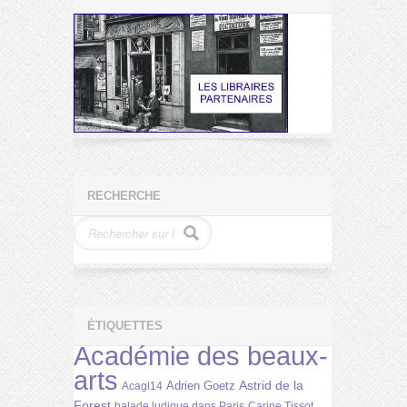
RECHERCHE
ÉTIQUETTES
Académie des beaux-
arts
Astrid de la
Adrien Goetz
Acagl14
Forest
balade ludique dans Paris
Carine Tissot