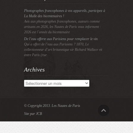
Photographes francophones à vos appareils, participez à
La Malle des bicentenaires !
Avis aux photographes francophones, auteurs comme
artisans en 2026, les Nautes de Paris vous informent :
2026 est l’année du bicentenaire
De l’eau offerte aux Parisiens pour remplacer le vin
Qui a offert de l’eau aux Parisiens ? 1870, Le
collectionneur d’art britannique sir Richard Wallace vit
entre Paris (rue
Archives
Archives
© Copyright 2013.
Les Nautes de Paris
Site par JCB