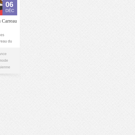
06
DÉC
u Carreau
des
rreau du
ance
mode
isienne