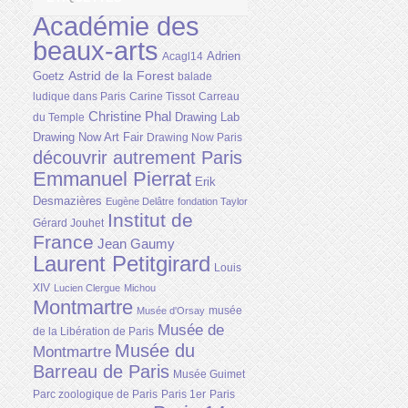
Académie des
beaux-arts
Adrien
Acagl14
Astrid de la Forest
Goetz
balade
ludique dans Paris
Carine Tissot
Carreau
Christine Phal
Drawing Lab
du Temple
Drawing Now Art Fair
Drawing Now Paris
découvrir autrement Paris
Emmanuel Pierrat
Erik
Desmazières
Eugène Delâtre
fondation Taylor
Institut de
Gérard Jouhet
France
Jean Gaumy
Laurent Petitgirard
Louis
XIV
Lucien Clergue
Michou
Montmartre
musée
Musée d'Orsay
Musée de
de la Libération de Paris
Musée du
Montmartre
Barreau de Paris
Musée Guimet
Parc zoologique de Paris
Paris 1er
Paris