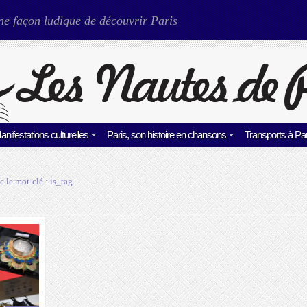
ne façon ludique de découvrir Paris
anifestations culturelles
Paris, son histoire en chansons
Transports à Par
c le mot-clé :
is_tag