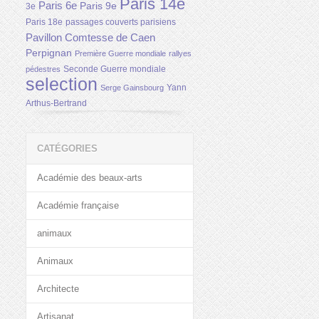
Paris 14e
Paris 6e
Paris 9e
3e
Paris 18e
passages couverts parisiens
Pavillon Comtesse de Caen
Perpignan
Première Guerre mondiale
rallyes
Seconde Guerre mondiale
pédestres
selection
Yann
Serge Gainsbourg
Arthus-Bertrand
CATÉGORIES
Académie des beaux-arts
Académie française
animaux
Animaux
Architecte
Artisanat