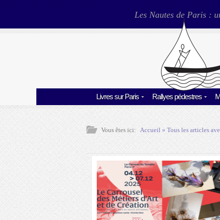
Les Nautes de Paris : u
Livres sur Paris
Rallyes pédestres
M
Vous êtes ici:
Accueil
» Tous les articles ave