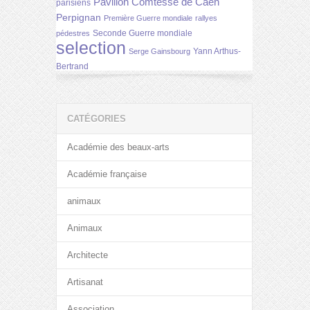
Pavillon Comtesse de Caen
parisiens
Perpignan
Première Guerre mondiale
rallyes
Seconde Guerre mondiale
pédestres
selection
Yann Arthus-
Serge Gainsbourg
Bertrand
CATÉGORIES
Académie des beaux-arts
Académie française
animaux
Animaux
Architecte
Artisanat
Association