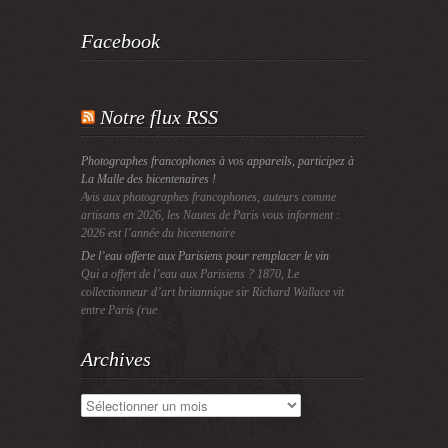
Facebook
Notre flux RSS
Photographes francophones à vos appareils, participez à
La Malle des bicentenaires !
Avis aux photographes francophones, auteurs comme
artisans en 2026, les Nautes de Paris vous informent :
2026 est l’année du bicentenaire
De l’eau offerte aux Parisiens pour remplacer le vin
Qui a offert de l’eau aux Parisiens ? 1870, Le
collectionneur d’art britannique sir Richard Wallace vit
entre Paris (rue
Archives
Archives