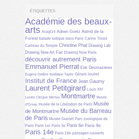
ÉTIQUETTES
Académie des beaux-
arts
Astrid de la
Adrien Goetz
Acagl14
Forest
balade ludique dans Paris
Carine Tissot
Christine Phal
Drawing Lab
Carreau du Temple
Drawing Now Art Fair
Drawing Now Paris
découvrir autrement Paris
Emmanuel Pierrat
Erik Desmazières
Gérard Jouhet
Eugène Delâtre
fondation Taylor
Institut de France
Jean Gaumy
Laurent Petitgirard
Louis XIV
Montmartre
Lucien Clergue
Michou
Musée
Musée
musée de la Libération de Paris
d'Orsay
Musée du Barreau
de Montmartre
de Paris
Musée Guimet
Parc zoologique de
Paris 6e
Paris 9e
Paris
Paris 1er
Paris 3e
Paris 14e
Paris 18e
passages couverts