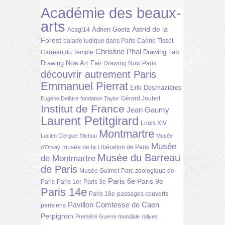
Académie des beaux-
arts
Astrid de la
Adrien Goetz
Acagl14
Forest
balade ludique dans Paris
Carine Tissot
Christine Phal
Drawing Lab
Carreau du Temple
Drawing Now Art Fair
Drawing Now Paris
découvrir autrement Paris
Emmanuel Pierrat
Erik Desmazières
Gérard Jouhet
Eugène Delâtre
fondation Taylor
Institut de France
Jean Gaumy
Laurent Petitgirard
Louis XIV
Montmartre
Lucien Clergue
Michou
Musée
Musée
musée de la Libération de Paris
d'Orsay
Musée du Barreau
de Montmartre
de Paris
Musée Guimet
Parc zoologique de
Paris 6e
Paris 9e
Paris
Paris 1er
Paris 3e
Paris 14e
Paris 18e
passages couverts
Pavillon Comtesse de Caen
parisiens
Perpignan
Première Guerre mondiale
rallyes