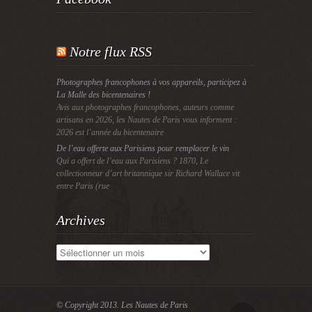
Notre flux RSS
Photographes francophones à vos appareils, participez à
La Malle des bicentenaires !
Avis aux photographes francophones, auteurs comme
artisans en 2026, les Nautes de Paris vous informent :
2026 est l’année du bicentenaire
De l’eau offerte aux Parisiens pour remplacer le vin
Qui a offert de l’eau aux Parisiens ? 1870, Le
collectionneur d’art britannique sir Richard Wallace vit
entre Paris (rue
Archives
Archives
© Copyright 2013.
Les Nautes de Paris