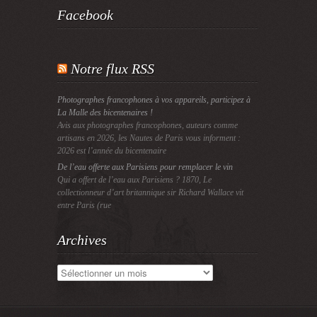
Facebook
Notre flux RSS
Photographes francophones à vos appareils, participez à
La Malle des bicentenaires !
Avis aux photographes francophones, auteurs comme
artisans en 2026, les Nautes de Paris vous informent :
2026 est l’année du bicentenaire
De l’eau offerte aux Parisiens pour remplacer le vin
Qui a offert de l’eau aux Parisiens ? 1870, Le
collectionneur d’art britannique sir Richard Wallace vit
entre Paris (rue
Archives
Archives