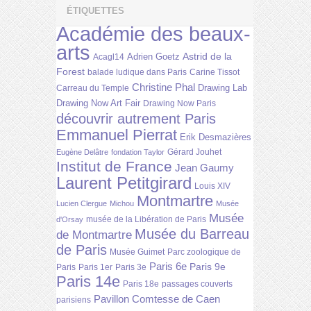
ÉTIQUETTES
Académie des beaux-
arts
Astrid de la
Adrien Goetz
Acagl14
Forest
balade ludique dans Paris
Carine Tissot
Christine Phal
Drawing Lab
Carreau du Temple
Drawing Now Art Fair
Drawing Now Paris
découvrir autrement Paris
Emmanuel Pierrat
Erik Desmazières
Gérard Jouhet
Eugène Delâtre
fondation Taylor
Institut de France
Jean Gaumy
Laurent Petitgirard
Louis XIV
Montmartre
Lucien Clergue
Michou
Musée
Musée
musée de la Libération de Paris
d'Orsay
Musée du Barreau
de Montmartre
de Paris
Musée Guimet
Parc zoologique de
Paris 6e
Paris 9e
Paris
Paris 1er
Paris 3e
Paris 14e
Paris 18e
passages couverts
Pavillon Comtesse de Caen
parisiens