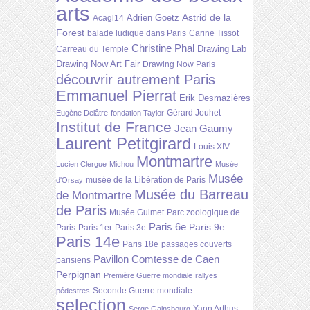
arts
Astrid de la
Adrien Goetz
Acagl14
Forest
balade ludique dans Paris
Carine Tissot
Christine Phal
Drawing Lab
Carreau du Temple
Drawing Now Art Fair
Drawing Now Paris
découvrir autrement Paris
Emmanuel Pierrat
Erik Desmazières
Gérard Jouhet
Eugène Delâtre
fondation Taylor
Institut de France
Jean Gaumy
Laurent Petitgirard
Louis XIV
Montmartre
Lucien Clergue
Michou
Musée
Musée
musée de la Libération de Paris
d'Orsay
Musée du Barreau
de Montmartre
de Paris
Musée Guimet
Parc zoologique de
Paris 6e
Paris 9e
Paris
Paris 1er
Paris 3e
Paris 14e
Paris 18e
passages couverts
Pavillon Comtesse de Caen
parisiens
Perpignan
Première Guerre mondiale
rallyes
Seconde Guerre mondiale
pédestres
selection
Yann Arthus-
Serge Gainsbourg