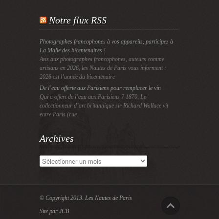
Notre flux RSS
Photographes francophones à vos appareils, participez à
La Malle des bicentenaires !
Avis aux photographes francophones, auteurs comme
artisans en 2026, les Nautes de Paris vous informent :
2026 est l’année du bicentenaire
De l’eau offerte aux Parisiens pour remplacer le vin
Qui a offert de l’eau aux Parisiens ? 1870, Le
collectionneur d’art britannique sir Richard Wallace vit
entre Paris (rue
Archives
Archives
© Copyright 2013.
Les Nautes de Paris
Site par JCB