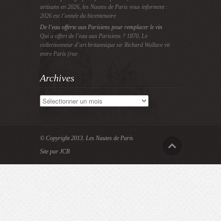
artisans en 2026, les Nautes de Paris vous informent :
2026 est l’année du bicentenaire
De l’eau offerte aux Parisiens pour remplacer le vin
Qui a offert de l’eau aux Parisiens ? 1870, Le
collectionneur d’art britannique sir Richard Wallace vit
entre Paris (rue
Archives
Archives
© Copyright 2013.
Les Nautes de Paris
Site par JCB