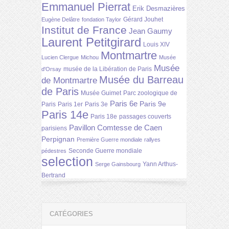
Emmanuel Pierrat
Erik Desmazières
Gérard Jouhet
Eugène Delâtre
fondation Taylor
Institut de France
Jean Gaumy
Laurent Petitgirard
Louis XIV
Montmartre
Lucien Clergue
Michou
Musée
Musée
musée de la Libération de Paris
d'Orsay
Musée du Barreau
de Montmartre
de Paris
Musée Guimet
Parc zoologique de
Paris 6e
Paris 9e
Paris
Paris 1er
Paris 3e
Paris 14e
Paris 18e
passages couverts
Pavillon Comtesse de Caen
parisiens
Perpignan
Première Guerre mondiale
rallyes
Seconde Guerre mondiale
pédestres
selection
Yann Arthus-
Serge Gainsbourg
Bertrand
CATÉGORIES