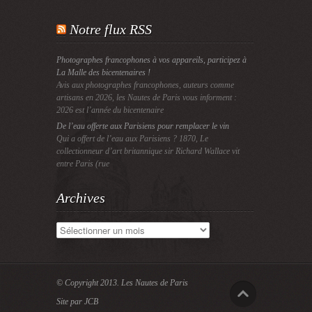
Notre flux RSS
Photographes francophones à vos appareils, participez à
La Malle des bicentenaires !
Avis aux photographes francophones, auteurs comme
artisans en 2026, les Nautes de Paris vous informent :
2026 est l’année du bicentenaire
De l’eau offerte aux Parisiens pour remplacer le vin
Qui a offert de l’eau aux Parisiens ? 1870, Le
collectionneur d’art britannique sir Richard Wallace vit
entre Paris (rue
Archives
Archives
© Copyright 2013.
Les Nautes de Paris
Site par JCB