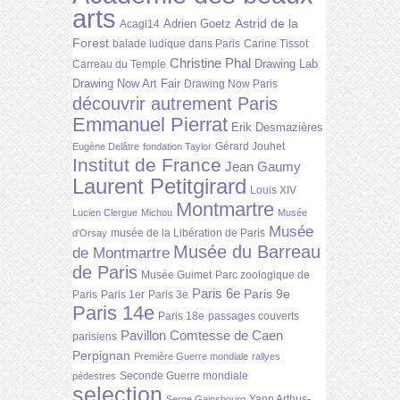
arts
Astrid de la
Adrien Goetz
Acagl14
Forest
balade ludique dans Paris
Carine Tissot
Christine Phal
Drawing Lab
Carreau du Temple
Drawing Now Art Fair
Drawing Now Paris
découvrir autrement Paris
Emmanuel Pierrat
Erik Desmazières
Gérard Jouhet
Eugène Delâtre
fondation Taylor
Institut de France
Jean Gaumy
Laurent Petitgirard
Louis XIV
Montmartre
Lucien Clergue
Michou
Musée
Musée
musée de la Libération de Paris
d'Orsay
Musée du Barreau
de Montmartre
de Paris
Musée Guimet
Parc zoologique de
Paris 6e
Paris 9e
Paris
Paris 1er
Paris 3e
Paris 14e
Paris 18e
passages couverts
Pavillon Comtesse de Caen
parisiens
Perpignan
Première Guerre mondiale
rallyes
Seconde Guerre mondiale
pédestres
selection
Yann Arthus-
Serge Gainsbourg