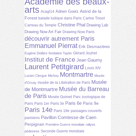
Académie des beaux-
arts
Astrid de la
Adrien Goetz
Acagl14
Forest
balade ludique dans Paris
Carine Tissot
Christine Phal
Drawing Lab
Carreau du Temple
Drawing Now Art Fair
Drawing Now Paris
découvrir autrement Paris
Emmanuel Pierrat
Erik Desmazières
Gérard Jouhet
Eugène Delâtre
fondation Taylor
Institut de France
Jean Gaumy
Laurent Petitgirard
Louis XIV
Montmartre
Lucien Clergue
Michou
Musée
Musée
musée de la Libération de Paris
d'Orsay
Musée du Barreau
de Montmartre
de Paris
Musée Guimet
Parc zoologique de
Paris 6e
Paris 9e
Paris
Paris 1er
Paris 3e
Paris 14e
Paris 18e
passages couverts
Pavillon Comtesse de Caen
parisiens
Perpignan
Première Guerre mondiale
rallyes
Seconde Guerre mondiale
pédestres