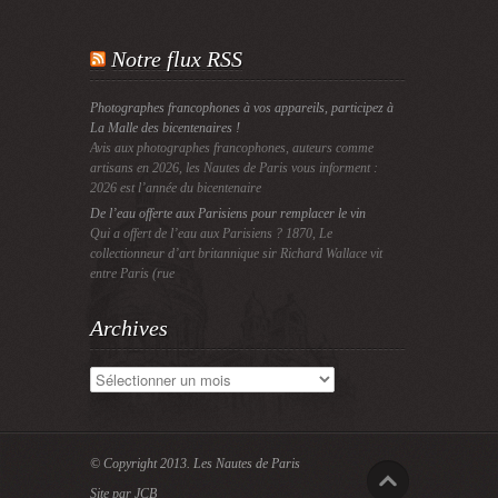
Notre flux RSS
Photographes francophones à vos appareils, participez à
La Malle des bicentenaires !
Avis aux photographes francophones, auteurs comme
artisans en 2026, les Nautes de Paris vous informent :
2026 est l’année du bicentenaire
De l’eau offerte aux Parisiens pour remplacer le vin
Qui a offert de l’eau aux Parisiens ? 1870, Le
collectionneur d’art britannique sir Richard Wallace vit
entre Paris (rue
Archives
Archives
© Copyright 2013.
Les Nautes de Paris
Site par JCB