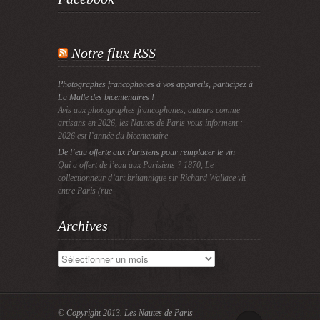
Notre flux RSS
Photographes francophones à vos appareils, participez à
La Malle des bicentenaires !
Avis aux photographes francophones, auteurs comme
artisans en 2026, les Nautes de Paris vous informent :
2026 est l’année du bicentenaire
De l’eau offerte aux Parisiens pour remplacer le vin
Qui a offert de l’eau aux Parisiens ? 1870, Le
collectionneur d’art britannique sir Richard Wallace vit
entre Paris (rue
Archives
Archives
© Copyright 2013.
Les Nautes de Paris