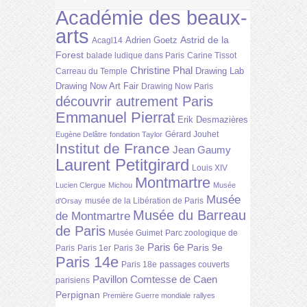
Académie des beaux-
arts
Astrid de la
Adrien Goetz
Acagl14
Forest
balade ludique dans Paris
Carine Tissot
Christine Phal
Drawing Lab
Carreau du Temple
Drawing Now Art Fair
Drawing Now Paris
découvrir autrement Paris
Emmanuel Pierrat
Erik Desmazières
Gérard Jouhet
Eugène Delâtre
fondation Taylor
Institut de France
Jean Gaumy
Laurent Petitgirard
Louis XIV
Montmartre
Lucien Clergue
Michou
Musée
Musée
musée de la Libération de Paris
d'Orsay
Musée du Barreau
de Montmartre
de Paris
Musée Guimet
Parc zoologique de
Paris 6e
Paris 9e
Paris
Paris 1er
Paris 3e
Paris 14e
Paris 18e
passages couverts
Pavillon Comtesse de Caen
parisiens
Perpignan
Première Guerre mondiale
rallyes