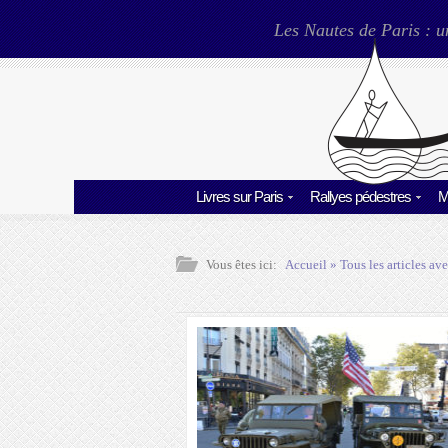
Les Nautes de Paris : u
Livres sur Paris
Rallyes pédestres
M
Vous êtes ici:
Accueil
» Tous les articles ave