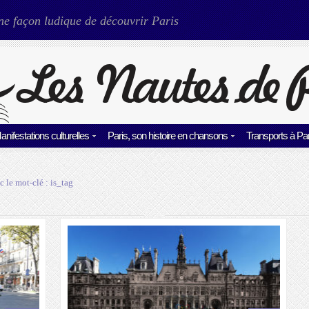
ne façon ludique de découvrir Paris
anifestations culturelles
Paris, son histoire en chansons
Transports à Par
c le mot-clé :
is_tag