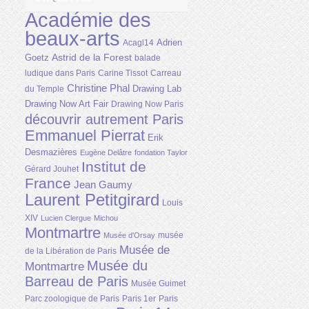
Académie des
beaux-arts
Adrien
Acagl14
Astrid de la Forest
Goetz
balade
ludique dans Paris
Carine Tissot
Carreau
Christine Phal
Drawing Lab
du Temple
Drawing Now Art Fair
Drawing Now Paris
découvrir autrement Paris
Emmanuel Pierrat
Erik
Desmazières
Eugène Delâtre
fondation Taylor
Institut de
Gérard Jouhet
France
Jean Gaumy
Laurent Petitgirard
Louis
XIV
Lucien Clergue
Michou
Montmartre
musée
Musée d'Orsay
Musée de
de la Libération de Paris
Musée du
Montmartre
Barreau de Paris
Musée Guimet
Parc zoologique de Paris
Paris 1er
Paris