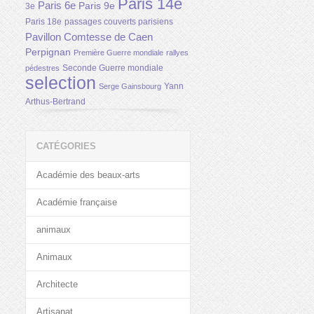
Paris 14e
Paris 6e
Paris 9e
3e
Paris 18e
passages couverts parisiens
Pavillon Comtesse de Caen
Perpignan
Première Guerre mondiale
rallyes
Seconde Guerre mondiale
pédestres
selection
Yann
Serge Gainsbourg
Arthus-Bertrand
CATÉGORIES
Académie des beaux-arts
Académie française
animaux
Animaux
Architecte
Artisanat