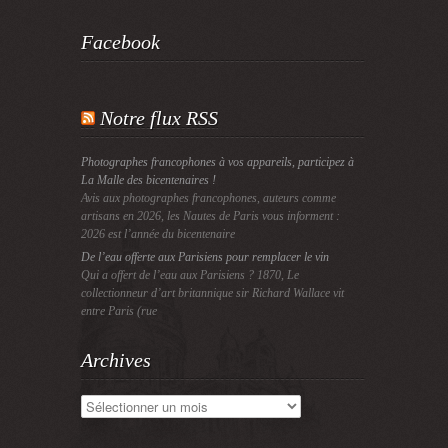
Facebook
Notre flux RSS
Photographes francophones à vos appareils, participez à
La Malle des bicentenaires !
Avis aux photographes francophones, auteurs comme
artisans en 2026, les Nautes de Paris vous informent :
2026 est l’année du bicentenaire
De l’eau offerte aux Parisiens pour remplacer le vin
Qui a offert de l’eau aux Parisiens ? 1870, Le
collectionneur d’art britannique sir Richard Wallace vit
entre Paris (rue
Archives
Archives