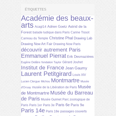
ÉTIQUETTES
Académie des beaux-
arts
Astrid de la
Adrien Goetz
Acagl14
Forest
balade ludique dans Paris
Carine Tissot
Christine Phal
Drawing Lab
Carreau du Temple
Drawing Now Art Fair
Drawing Now Paris
découvrir autrement Paris
Emmanuel Pierrat
Erik Desmazières
Gérard Jouhet
Eugène Delâtre
fondation Taylor
Institut de France
Jean Gaumy
Laurent Petitgirard
Louis XIV
Montmartre
Lucien Clergue
Michou
Musée
Musée
musée de la Libération de Paris
d'Orsay
Musée du Barreau
de Montmartre
de Paris
Musée Guimet
Parc zoologique de
Paris 6e
Paris 9e
Paris
Paris 1er
Paris 3e
Paris 14e
Paris 18e
passages couverts