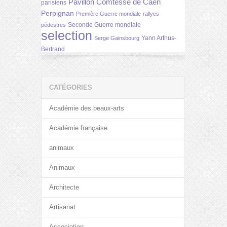
Pavillon Comtesse de Caen
parisiens
Perpignan
Première Guerre mondiale
rallyes
Seconde Guerre mondiale
pédestres
selection
Yann Arthus-
Serge Gainsbourg
Bertrand
CATÉGORIES
Académie des beaux-arts
Académie française
animaux
Animaux
Architecte
Artisanat
Association