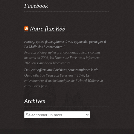
Facebook
Notre flux RSS
Photographes francophones à vos appareils, participez à
La Malle des bicentenaires !
Avis aux photographes francophones, auteurs comme
artisans en 2026, les Nautes de Paris vous informent :
2026 est l’année du bicentenaire
De l’eau offerte aux Parisiens pour remplacer le vin
Qui a offert de l’eau aux Parisiens ? 1870, Le
collectionneur d’art britannique sir Richard Wallace vit
entre Paris (rue
Archives
Archives