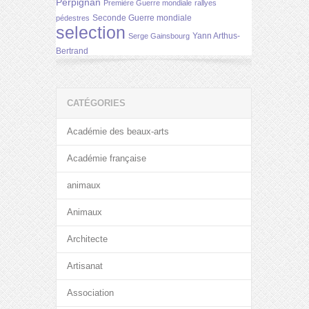
Perpignan
Première Guerre mondiale
rallyes
Seconde Guerre mondiale
pédestres
selection
Yann Arthus-
Serge Gainsbourg
Bertrand
CATÉGORIES
Académie des beaux-arts
Académie française
animaux
Animaux
Architecte
Artisanat
Association