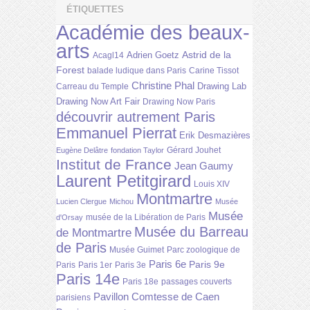
ÉTIQUETTES
Académie des beaux-
arts
Astrid de la
Adrien Goetz
Acagl14
Forest
balade ludique dans Paris
Carine Tissot
Christine Phal
Drawing Lab
Carreau du Temple
Drawing Now Art Fair
Drawing Now Paris
découvrir autrement Paris
Emmanuel Pierrat
Erik Desmazières
Gérard Jouhet
Eugène Delâtre
fondation Taylor
Institut de France
Jean Gaumy
Laurent Petitgirard
Louis XIV
Montmartre
Lucien Clergue
Michou
Musée
Musée
musée de la Libération de Paris
d'Orsay
Musée du Barreau
de Montmartre
de Paris
Musée Guimet
Parc zoologique de
Paris 6e
Paris 9e
Paris
Paris 1er
Paris 3e
Paris 14e
Paris 18e
passages couverts
Pavillon Comtesse de Caen
parisiens