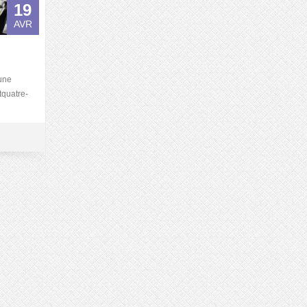
19
AVR
eune
tquatre-