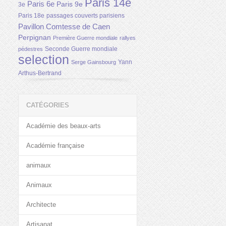
Paris 14e
Paris 6e
Paris 9e
3e
Paris 18e
passages couverts parisiens
Pavillon Comtesse de Caen
Perpignan
Première Guerre mondiale
rallyes
Seconde Guerre mondiale
pédestres
selection
Yann
Serge Gainsbourg
Arthus-Bertrand
CATÉGORIES
Académie des beaux-arts
Académie française
animaux
Animaux
Architecte
Artisanat