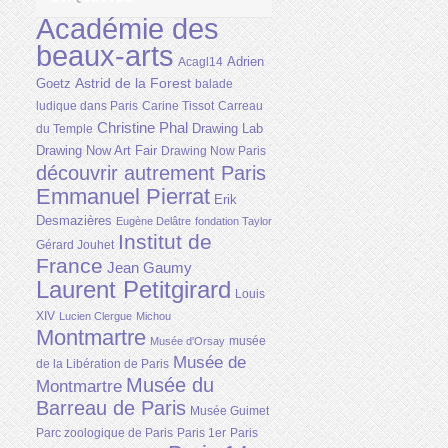
Académie des
beaux-arts
Adrien
Acagl14
Astrid de la Forest
Goetz
balade
ludique dans Paris
Carine Tissot
Carreau
Christine Phal
Drawing Lab
du Temple
Drawing Now Art Fair
Drawing Now Paris
découvrir autrement Paris
Emmanuel Pierrat
Erik
Desmazières
Eugène Delâtre
fondation Taylor
Institut de
Gérard Jouhet
France
Jean Gaumy
Laurent Petitgirard
Louis
XIV
Lucien Clergue
Michou
Montmartre
musée
Musée d'Orsay
Musée de
de la Libération de Paris
Musée du
Montmartre
Barreau de Paris
Musée Guimet
Parc zoologique de Paris
Paris 1er
Paris