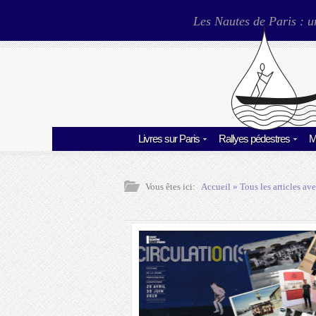
Les Nautes de Paris : u
Livres sur Paris
Rallyes pédestres
M
Vous êtes ici:
Accueil
» Tous les articles ave