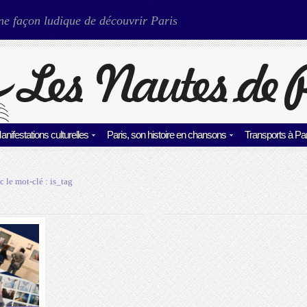
ne façon ludique de découvrir Paris
anifestations culturelles
Paris, son histoire en chansons
Transports à Par
c le mot-clé :
is_tag