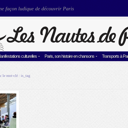
ne façon ludique de découvrir Paris
anifestations culturelles
Paris, son histoire en chansons
Transports à Par
c le mot-clé :
is_tag