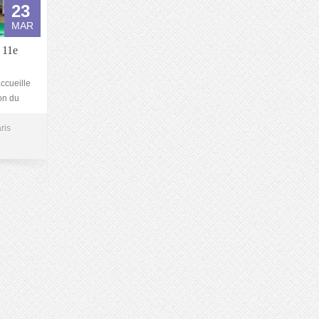
23
MAR
 11e
ccueille
on du
ris