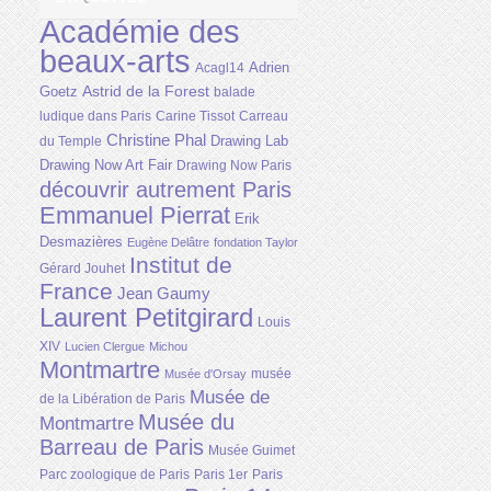
Académie des
beaux-arts
Adrien
Acagl14
Astrid de la Forest
Goetz
balade
ludique dans Paris
Carine Tissot
Carreau
Christine Phal
Drawing Lab
du Temple
Drawing Now Art Fair
Drawing Now Paris
découvrir autrement Paris
Emmanuel Pierrat
Erik
Desmazières
Eugène Delâtre
fondation Taylor
Institut de
Gérard Jouhet
France
Jean Gaumy
Laurent Petitgirard
Louis
XIV
Lucien Clergue
Michou
Montmartre
musée
Musée d'Orsay
Musée de
de la Libération de Paris
Musée du
Montmartre
Barreau de Paris
Musée Guimet
Parc zoologique de Paris
Paris 1er
Paris