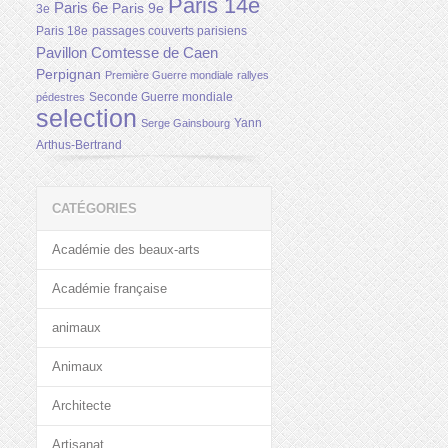
Paris 14e
Paris 6e
Paris 9e
3e
Paris 18e
passages couverts parisiens
Pavillon Comtesse de Caen
Perpignan
Première Guerre mondiale
rallyes
Seconde Guerre mondiale
pédestres
selection
Yann
Serge Gainsbourg
Arthus-Bertrand
CATÉGORIES
Académie des beaux-arts
Académie française
animaux
Animaux
Architecte
Artisanat