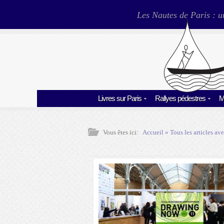
Les Nautes de Paris : u
Livres sur Paris
Rallyes pédestres
M
Vous êtes ici:
Accueil
» Tous les articles ave