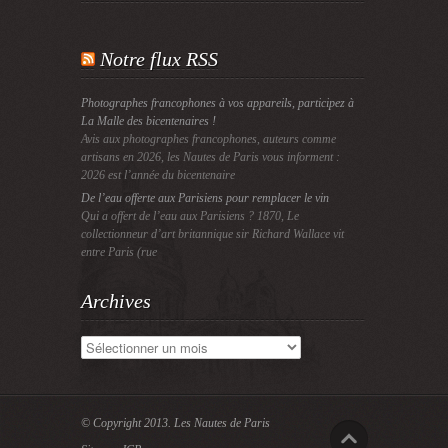
Notre flux RSS
Photographes francophones à vos appareils, participez à
La Malle des bicentenaires !
Avis aux photographes francophones, auteurs comme
artisans en 2026, les Nautes de Paris vous informent :
2026 est l’année du bicentenaire
De l’eau offerte aux Parisiens pour remplacer le vin
Qui a offert de l’eau aux Parisiens ? 1870, Le
collectionneur d’art britannique sir Richard Wallace vit
entre Paris (rue
Archives
Archives
© Copyright 2013.
Les Nautes de Paris