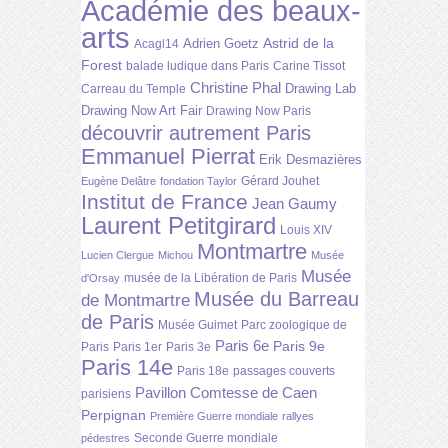
Académie des beaux-
arts
Astrid de la
Adrien Goetz
Acagl14
Forest
balade ludique dans Paris
Carine Tissot
Christine Phal
Drawing Lab
Carreau du Temple
Drawing Now Art Fair
Drawing Now Paris
découvrir autrement Paris
Emmanuel Pierrat
Erik Desmazières
Gérard Jouhet
Eugène Delâtre
fondation Taylor
Institut de France
Jean Gaumy
Laurent Petitgirard
Louis XIV
Montmartre
Lucien Clergue
Michou
Musée
Musée
musée de la Libération de Paris
d'Orsay
Musée du Barreau
de Montmartre
de Paris
Musée Guimet
Parc zoologique de
Paris 6e
Paris 9e
Paris
Paris 1er
Paris 3e
Paris 14e
Paris 18e
passages couverts
Pavillon Comtesse de Caen
parisiens
Perpignan
Première Guerre mondiale
rallyes
Seconde Guerre mondiale
pédestres