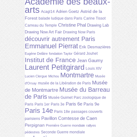
Académie des beaux-
arts
Astrid de la
Adrien Goetz
Acagl14
Forest
balade ludique dans Paris
Carine Tissot
Christine Phal
Drawing Lab
Carreau du Temple
Drawing Now Art Fair
Drawing Now Paris
découvrir autrement Paris
Emmanuel Pierrat
Erik Desmazières
Gérard Jouhet
Eugène Delâtre
fondation Taylor
Institut de France
Jean Gaumy
Laurent Petitgirard
Louis XIV
Montmartre
Lucien Clergue
Michou
Musée
Musée
musée de la Libération de Paris
d'Orsay
Musée du Barreau
de Montmartre
de Paris
Musée Guimet
Parc zoologique de
Paris 6e
Paris 9e
Paris
Paris 1er
Paris 3e
Paris 14e
Paris 18e
passages couverts
Pavillon Comtesse de Caen
parisiens
Perpignan
Première Guerre mondiale
rallyes
Seconde Guerre mondiale
pédestres