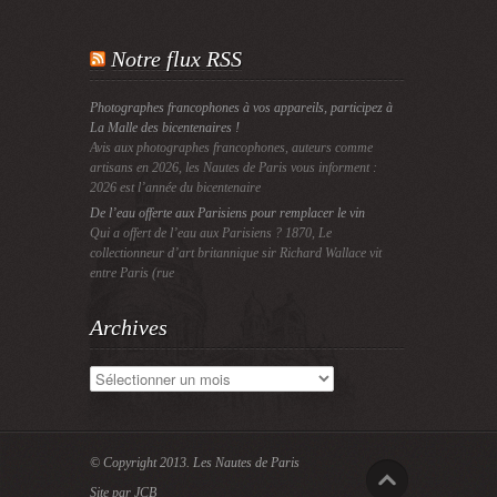
Notre flux RSS
Photographes francophones à vos appareils, participez à
La Malle des bicentenaires !
Avis aux photographes francophones, auteurs comme
artisans en 2026, les Nautes de Paris vous informent :
2026 est l’année du bicentenaire
De l’eau offerte aux Parisiens pour remplacer le vin
Qui a offert de l’eau aux Parisiens ? 1870, Le
collectionneur d’art britannique sir Richard Wallace vit
entre Paris (rue
Archives
Archives
© Copyright 2013.
Les Nautes de Paris
Site par JCB