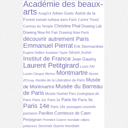
Académie des beaux-
arts
Astrid de la
Adrien Goetz
Acagl14
Forest
balade ludique dans Paris
Carine Tissot
Christine Phal
Drawing Lab
Carreau du Temple
Drawing Now Art Fair
Drawing Now Paris
découvrir autrement Paris
Emmanuel Pierrat
Erik Desmazières
Gérard Jouhet
Eugène Delâtre
fondation Taylor
Institut de France
Jean Gaumy
Laurent Petitgirard
Louis XIV
Montmartre
Lucien Clergue
Michou
Musée
Musée
musée de la Libération de Paris
d'Orsay
Musée du Barreau
de Montmartre
de Paris
Musée Guimet
Parc zoologique de
Paris 6e
Paris 9e
Paris
Paris 1er
Paris 3e
Paris 14e
Paris 18e
passages couverts
Pavillon Comtesse de Caen
parisiens
Perpignan
Première Guerre mondiale
rallyes
Seconde Guerre mondiale
pédestres