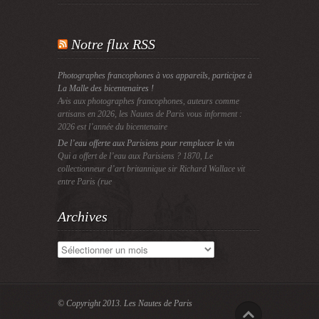
Notre flux RSS
Photographes francophones à vos appareils, participez à
La Malle des bicentenaires !
Avis aux photographes francophones, auteurs comme
artisans en 2026, les Nautes de Paris vous informent :
2026 est l’année du bicentenaire
De l’eau offerte aux Parisiens pour remplacer le vin
Qui a offert de l’eau aux Parisiens ? 1870, Le
collectionneur d’art britannique sir Richard Wallace vit
entre Paris (rue
Archives
Archives
© Copyright 2013.
Les Nautes de Paris