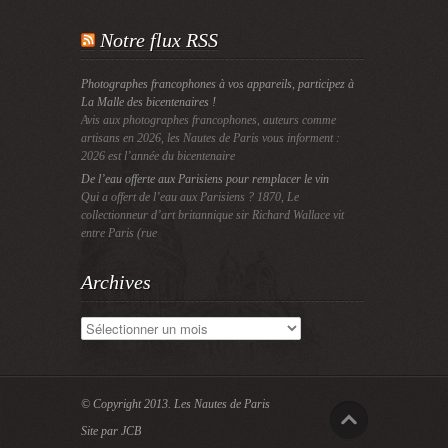
Notre flux RSS
Photographes francophones à vos appareils, participez à
La Malle des bicentenaires !
Avis aux photographes francophones, auteurs comme
artisans en 2026, les Nautes de Paris vous informent :
2026 est l’année du bicentenaire
De l’eau offerte aux Parisiens pour remplacer le vin
Qui a offert de l’eau aux Parisiens ? 1870, Le
collectionneur d’art britannique sir Richard Wallace vit
entre Paris (rue
Archives
Archives
© Copyright 2013.
Les Nautes de Paris
Site par JCB