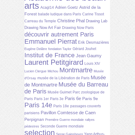
arts
Astrid de la
Adrien Goetz
Acagl14
Forest
balade ludique dans Paris
Carine Tissot
Christine Phal
Drawing Lab
Carreau du Temple
Drawing Now Art Fair
Drawing Now Paris
découvrir autrement Paris
Emmanuel Pierrat
Erik Desmazières
Gérard Jouhet
Eugène Delâtre
fondation Taylor
Institut de France
Jean Gaumy
Laurent Petitgirard
Louis XIV
Montmartre
Lucien Clergue
Michou
Musée
Musée
musée de la Libération de Paris
d'Orsay
Musée du Barreau
de Montmartre
de Paris
Musée Guimet
Parc zoologique de
Paris 6e
Paris 9e
Paris
Paris 1er
Paris 3e
Paris 14e
Paris 18e
passages couverts
Pavillon Comtesse de Caen
parisiens
Perpignan
Première Guerre mondiale
rallyes
Seconde Guerre mondiale
pédestres
selection
Yann Arthus-
Serge Gainsbourg