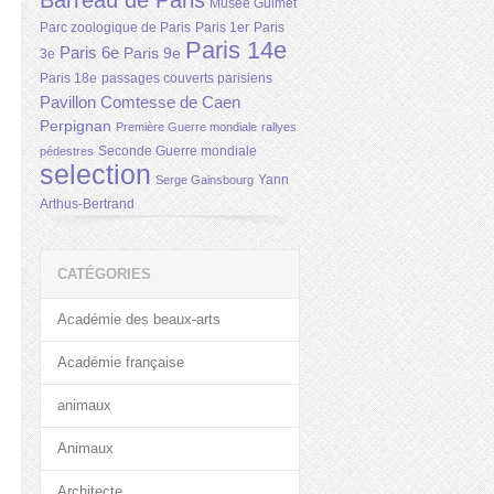
Barreau de Paris
Musée Guimet
Parc zoologique de Paris
Paris 1er
Paris
Paris 14e
Paris 6e
Paris 9e
3e
Paris 18e
passages couverts parisiens
Pavillon Comtesse de Caen
Perpignan
Première Guerre mondiale
rallyes
Seconde Guerre mondiale
pédestres
selection
Yann
Serge Gainsbourg
Arthus-Bertrand
CATÉGORIES
Académie des beaux-arts
Académie française
animaux
Animaux
Architecte