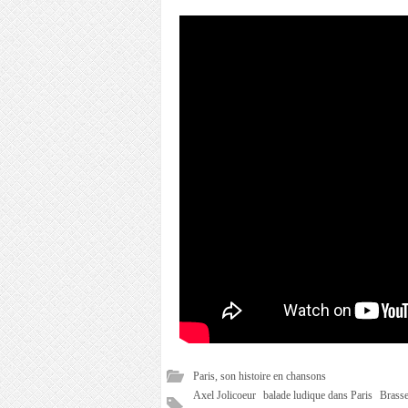
Paris, son histoire en chansons
Axel Jolicoeur
balade ludique dans Paris
Brasse