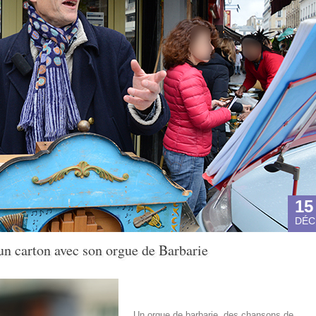
15
DÉC
 un carton avec son orgue de Barbarie
Un orgue de barbarie, des chansons de