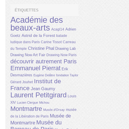
ÉTIQUETTES
Académie des
beaux-arts
Adrien
Acagl14
Astrid de la Forest
Goetz
balade
ludique dans Paris
Carine Tissot
Carreau
Christine Phal
Drawing Lab
du Temple
Drawing Now Art Fair
Drawing Now Paris
découvrir autrement Paris
Emmanuel Pierrat
Erik
Desmazières
Eugène Delâtre
fondation Taylor
Institut de
Gérard Jouhet
France
Jean Gaumy
Laurent Petitgirard
Louis
XIV
Lucien Clergue
Michou
Montmartre
musée
Musée d'Orsay
Musée de
de la Libération de Paris
Musée du
Montmartre