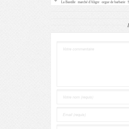
La Bastille
marché d'Aligre
orgue de barbarie
S