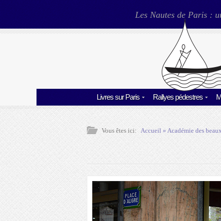
Les Nautes de Paris : u
Livres sur Paris
Rallyes pédestres
M
Vous êtes ici:
Accueil
»
Académie des beaux