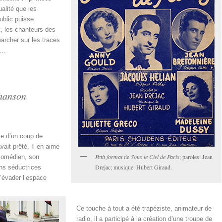
alité que les
ublic puisse
, les chanteurs des
marcher sur les traces
 …
chanson
te d’un coup de
vait prêté. Il en aime
Petit format
de
Sous le Ciel de Paris
; paroles: Jean
 comédien, son
Drejac; musique: Hubert Giraud.
ons séductrices
’évader l’espace
Ce touche à tout a été trapéziste, animateur de
radio, il a participé à la création d’une troupe de