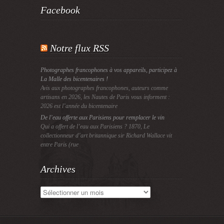
Facebook
Notre flux RSS
Photographes francophones à vos appareils, participez à
La Malle des bicentenaires !
Avis aux photographes francophones, auteurs comme
artisans en 2026, les Nautes de Paris vous informent :
2026 est l’année du bicentenaire
De l’eau offerte aux Parisiens pour remplacer le vin
Qui a offert de l’eau aux Parisiens ? 1870, Le
collectionneur d’art britannique sir Richard Wallace vit
entre Paris (rue
Archives
Archives