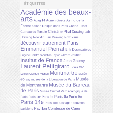
ÉTIQUETTES
Académie des beaux-
arts
Astrid de la
Adrien Goetz
Acagl14
Forest
balade ludique dans Paris
Carine Tissot
Christine Phal
Drawing Lab
Carreau du Temple
Drawing Now Art Fair
Drawing Now Paris
découvrir autrement Paris
Emmanuel Pierrat
Erik Desmazières
Gérard Jouhet
Eugène Delâtre
fondation Taylor
Institut de France
Jean Gaumy
Laurent Petitgirard
Louis XIV
Montmartre
Lucien Clergue
Michou
Musée
Musée
musée de la Libération de Paris
d'Orsay
Musée du Barreau
de Montmartre
de Paris
Musée Guimet
Parc zoologique de
Paris 6e
Paris 9e
Paris
Paris 1er
Paris 3e
Paris 14e
Paris 18e
passages couverts
Pavillon Comtesse de Caen
parisiens