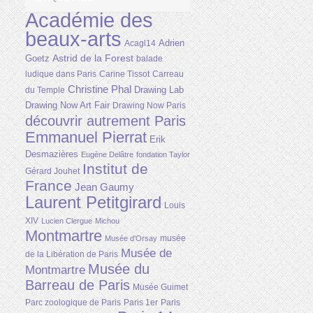
Académie des
beaux-arts
Adrien
Acagl14
Astrid de la Forest
Goetz
balade
ludique dans Paris
Carine Tissot
Carreau
Christine Phal
Drawing Lab
du Temple
Drawing Now Art Fair
Drawing Now Paris
découvrir autrement Paris
Emmanuel Pierrat
Erik
Desmazières
Eugène Delâtre
fondation Taylor
Institut de
Gérard Jouhet
France
Jean Gaumy
Laurent Petitgirard
Louis
XIV
Lucien Clergue
Michou
Montmartre
musée
Musée d'Orsay
Musée de
de la Libération de Paris
Musée du
Montmartre
Barreau de Paris
Musée Guimet
Parc zoologique de Paris
Paris 1er
Paris