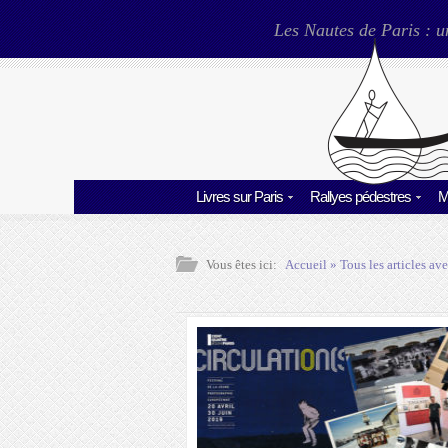
Les Nautes de Paris : u
Livres sur Paris
Rallyes pédestres
M
Vous êtes ici:
Accueil
» Tous les articles ave