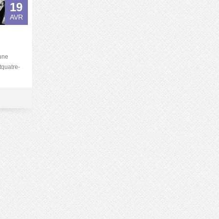
19
AVR
eune
tquatre-