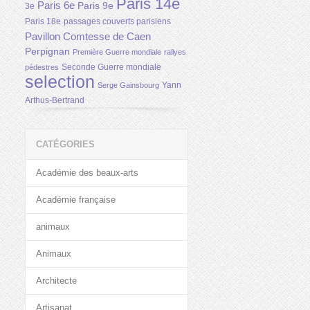
Paris 14e
Paris 6e
Paris 9e
3e
Paris 18e
passages couverts parisiens
Pavillon Comtesse de Caen
Perpignan
Première Guerre mondiale
rallyes
Seconde Guerre mondiale
pédestres
selection
Yann
Serge Gainsbourg
Arthus-Bertrand
CATÉGORIES
Académie des beaux-arts
Académie française
animaux
Animaux
Architecte
Artisanat