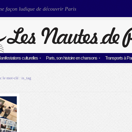
ne façon ludique de découvrir Paris
anifestations culturelles
Paris, son histoire en chansons
Transports à Par
c le mot-clé :
is_tag