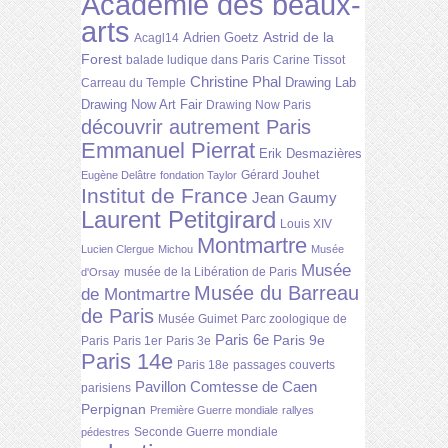
Académie des beaux-
arts
Astrid de la
Adrien Goetz
Acagl14
Forest
balade ludique dans Paris
Carine Tissot
Christine Phal
Drawing Lab
Carreau du Temple
Drawing Now Art Fair
Drawing Now Paris
découvrir autrement Paris
Emmanuel Pierrat
Erik Desmazières
Gérard Jouhet
Eugène Delâtre
fondation Taylor
Institut de France
Jean Gaumy
Laurent Petitgirard
Louis XIV
Montmartre
Lucien Clergue
Michou
Musée
Musée
musée de la Libération de Paris
d'Orsay
Musée du Barreau
de Montmartre
de Paris
Musée Guimet
Parc zoologique de
Paris 6e
Paris 9e
Paris
Paris 1er
Paris 3e
Paris 14e
Paris 18e
passages couverts
Pavillon Comtesse de Caen
parisiens
Perpignan
Première Guerre mondiale
rallyes
Seconde Guerre mondiale
pédestres