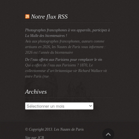
Notre flux RSS
Photographes francophones à vos appareils, participez à
La Malle des bicentenaires !
Avis aux photographes francophones, auteurs comme
artisans en 2026, les Nautes de Paris vous informent :
2026 est l’année du bicentenaire
De l’eau offerte aux Parisiens pour remplacer le vin
Qui a offert de l’eau aux Parisiens ? 1870, Le
collectionneur d’art britannique sir Richard Wallace vit
entre Paris (rue
Archives
Archives
© Copyright 2013.
Les Nautes de Paris
Site par JCB