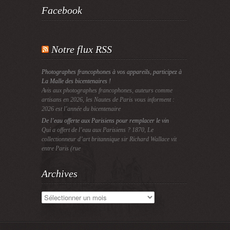
Facebook
Notre flux RSS
Photographes francophones à vos appareils, participez à
La Malle des bicentenaires !
Avis aux photographes francophones, auteurs comme
artisans en 2026, les Nautes de Paris vous informent :
2026 est l’année du bicentenaire
De l’eau offerte aux Parisiens pour remplacer le vin
Qui a offert de l’eau aux Parisiens ? 1870, Le
collectionneur d’art britannique sir Richard Wallace vit
entre Paris (rue
Archives
Archives