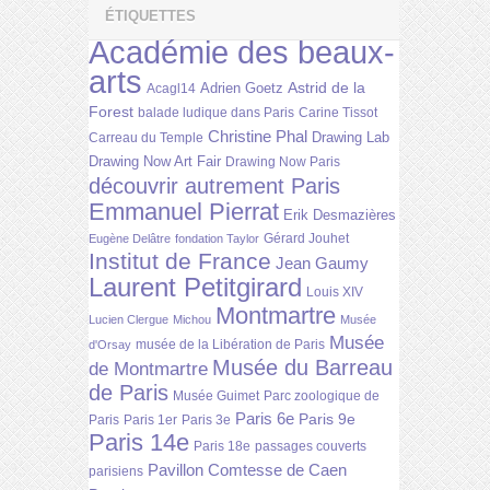
ÉTIQUETTES
Académie des beaux-
arts
Astrid de la
Adrien Goetz
Acagl14
Forest
balade ludique dans Paris
Carine Tissot
Christine Phal
Drawing Lab
Carreau du Temple
Drawing Now Art Fair
Drawing Now Paris
découvrir autrement Paris
Emmanuel Pierrat
Erik Desmazières
Gérard Jouhet
Eugène Delâtre
fondation Taylor
Institut de France
Jean Gaumy
Laurent Petitgirard
Louis XIV
Montmartre
Lucien Clergue
Michou
Musée
Musée
musée de la Libération de Paris
d'Orsay
Musée du Barreau
de Montmartre
de Paris
Musée Guimet
Parc zoologique de
Paris 6e
Paris 9e
Paris
Paris 1er
Paris 3e
Paris 14e
Paris 18e
passages couverts
Pavillon Comtesse de Caen
parisiens