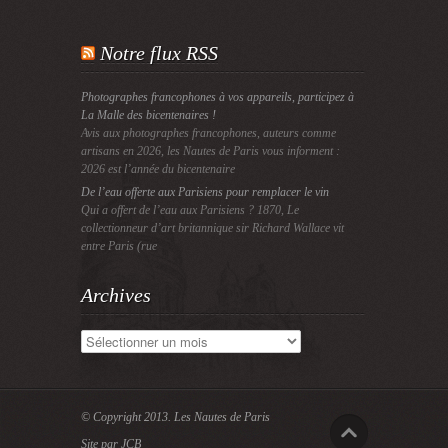
Notre flux RSS
Photographes francophones à vos appareils, participez à
La Malle des bicentenaires !
Avis aux photographes francophones, auteurs comme
artisans en 2026, les Nautes de Paris vous informent :
2026 est l’année du bicentenaire
De l’eau offerte aux Parisiens pour remplacer le vin
Qui a offert de l’eau aux Parisiens ? 1870, Le
collectionneur d’art britannique sir Richard Wallace vit
entre Paris (rue
Archives
Archives
© Copyright 2013.
Les Nautes de Paris
Site par JCB