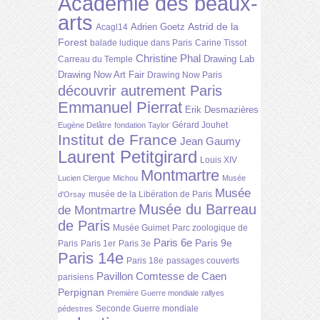
Académie des beaux-
arts
Astrid de la
Adrien Goetz
Acagl14
Forest
balade ludique dans Paris
Carine Tissot
Christine Phal
Drawing Lab
Carreau du Temple
Drawing Now Art Fair
Drawing Now Paris
découvrir autrement Paris
Emmanuel Pierrat
Erik Desmazières
Gérard Jouhet
Eugène Delâtre
fondation Taylor
Institut de France
Jean Gaumy
Laurent Petitgirard
Louis XIV
Montmartre
Lucien Clergue
Michou
Musée
Musée
musée de la Libération de Paris
d'Orsay
Musée du Barreau
de Montmartre
de Paris
Musée Guimet
Parc zoologique de
Paris 6e
Paris 9e
Paris
Paris 1er
Paris 3e
Paris 14e
Paris 18e
passages couverts
Pavillon Comtesse de Caen
parisiens
Perpignan
Première Guerre mondiale
rallyes
Seconde Guerre mondiale
pédestres