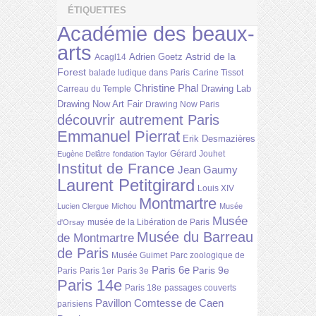
ÉTIQUETTES
Académie des beaux-
arts
Astrid de la
Adrien Goetz
Acagl14
Forest
balade ludique dans Paris
Carine Tissot
Christine Phal
Drawing Lab
Carreau du Temple
Drawing Now Art Fair
Drawing Now Paris
découvrir autrement Paris
Emmanuel Pierrat
Erik Desmazières
Gérard Jouhet
Eugène Delâtre
fondation Taylor
Institut de France
Jean Gaumy
Laurent Petitgirard
Louis XIV
Montmartre
Lucien Clergue
Michou
Musée
Musée
musée de la Libération de Paris
d'Orsay
Musée du Barreau
de Montmartre
de Paris
Musée Guimet
Parc zoologique de
Paris 6e
Paris 9e
Paris
Paris 1er
Paris 3e
Paris 14e
Paris 18e
passages couverts
Pavillon Comtesse de Caen
parisiens