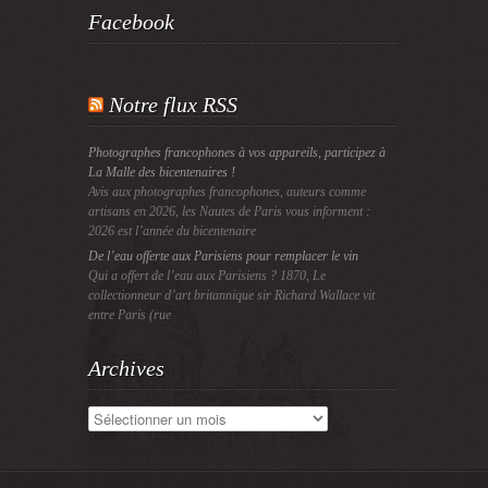
Facebook
Notre flux RSS
Photographes francophones à vos appareils, participez à
La Malle des bicentenaires !
Avis aux photographes francophones, auteurs comme
artisans en 2026, les Nautes de Paris vous informent :
2026 est l’année du bicentenaire
De l’eau offerte aux Parisiens pour remplacer le vin
Qui a offert de l’eau aux Parisiens ? 1870, Le
collectionneur d’art britannique sir Richard Wallace vit
entre Paris (rue
Archives
Archives