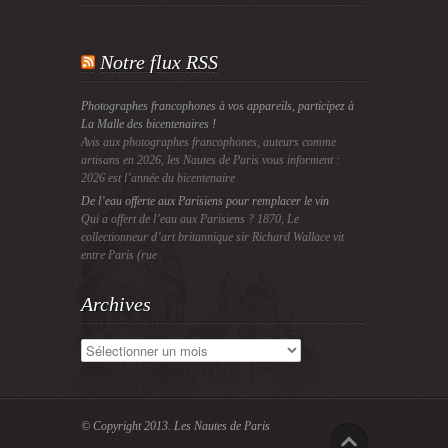
Notre flux RSS
Photographes francophones à vos appareils, participez à
La Malle des bicentenaires !
Avis aux photographes francophones, auteurs comme
artisans en 2026, les Nautes de Paris vous informent :
2026 est l’année du bicentenaire
De l’eau offerte aux Parisiens pour remplacer le vin
Qui a offert de l’eau aux Parisiens ? 1870, Le
collectionneur d’art britannique sir Richard Wallace vit
entre Paris (rue
Archives
Archives
© Copyright 2013.
Les Nautes de Paris