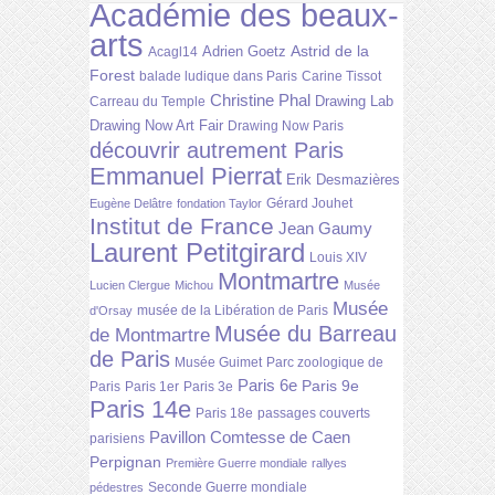
Académie des beaux-
arts
Astrid de la
Adrien Goetz
Acagl14
Forest
balade ludique dans Paris
Carine Tissot
Christine Phal
Drawing Lab
Carreau du Temple
Drawing Now Art Fair
Drawing Now Paris
découvrir autrement Paris
Emmanuel Pierrat
Erik Desmazières
Gérard Jouhet
Eugène Delâtre
fondation Taylor
Institut de France
Jean Gaumy
Laurent Petitgirard
Louis XIV
Montmartre
Lucien Clergue
Michou
Musée
Musée
musée de la Libération de Paris
d'Orsay
Musée du Barreau
de Montmartre
de Paris
Musée Guimet
Parc zoologique de
Paris 6e
Paris 9e
Paris
Paris 1er
Paris 3e
Paris 14e
Paris 18e
passages couverts
Pavillon Comtesse de Caen
parisiens
Perpignan
Première Guerre mondiale
rallyes
Seconde Guerre mondiale
pédestres