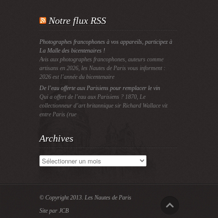
Notre flux RSS
Photographes francophones à vos appareils, participez à
La Malle des bicentenaires !
Avis aux photographes francophones, auteurs comme
artisans en 2026, les Nautes de Paris vous informent :
2026 est l’année du bicentenaire
De l’eau offerte aux Parisiens pour remplacer le vin
Qui a offert de l’eau aux Parisiens ? 1870, Le
collectionneur d’art britannique sir Richard Wallace vit
entre Paris (rue
Archives
Archives
© Copyright 2013.
Les Nautes de Paris
Site par JCB