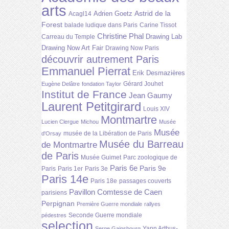
arts
Astrid de la
Adrien Goetz
Acagl14
Forest
balade ludique dans Paris
Carine Tissot
Christine Phal
Drawing Lab
Carreau du Temple
Drawing Now Art Fair
Drawing Now Paris
découvrir autrement Paris
Emmanuel Pierrat
Erik Desmazières
Gérard Jouhet
Eugène Delâtre
fondation Taylor
Institut de France
Jean Gaumy
Laurent Petitgirard
Louis XIV
Montmartre
Lucien Clergue
Michou
Musée
Musée
musée de la Libération de Paris
d'Orsay
Musée du Barreau
de Montmartre
de Paris
Musée Guimet
Parc zoologique de
Paris 6e
Paris 9e
Paris
Paris 1er
Paris 3e
Paris 14e
Paris 18e
passages couverts
Pavillon Comtesse de Caen
parisiens
Perpignan
Première Guerre mondiale
rallyes
Seconde Guerre mondiale
pédestres
selection
Yann Arthus-
Serge Gainsbourg