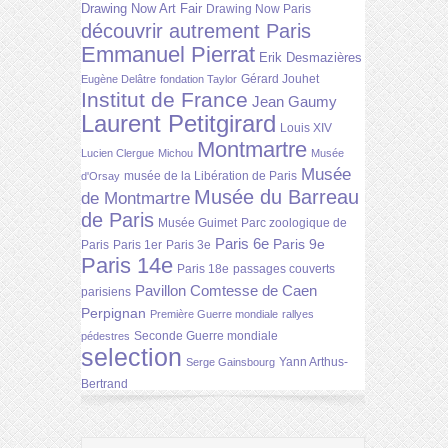
Drawing Now Art Fair
Drawing Now Paris
découvrir autrement Paris
Emmanuel Pierrat
Erik Desmazières
Gérard Jouhet
Eugène Delâtre
fondation Taylor
Institut de France
Jean Gaumy
Laurent Petitgirard
Louis XIV
Montmartre
Lucien Clergue
Michou
Musée
Musée
musée de la Libération de Paris
d'Orsay
Musée du Barreau
de Montmartre
de Paris
Musée Guimet
Parc zoologique de
Paris 6e
Paris 9e
Paris
Paris 1er
Paris 3e
Paris 14e
Paris 18e
passages couverts
Pavillon Comtesse de Caen
parisiens
Perpignan
Première Guerre mondiale
rallyes
Seconde Guerre mondiale
pédestres
selection
Yann Arthus-
Serge Gainsbourg
Bertrand