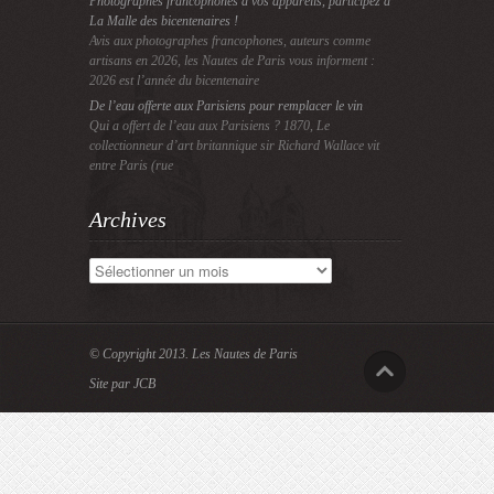
Photographes francophones à vos appareils, participez à
La Malle des bicentenaires !
Avis aux photographes francophones, auteurs comme
artisans en 2026, les Nautes de Paris vous informent :
2026 est l’année du bicentenaire
De l’eau offerte aux Parisiens pour remplacer le vin
Qui a offert de l’eau aux Parisiens ? 1870, Le
collectionneur d’art britannique sir Richard Wallace vit
entre Paris (rue
Archives
Archives
© Copyright 2013.
Les Nautes de Paris
Site par JCB