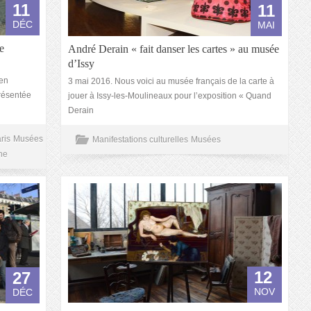
11
11
DÉC
MAI
e
André Derain « fait danser les cartes » au musée
d’Issy
en
3 mai 2016. Nous voici au musée français de la carte à
présentée
jouer à Issy-les-Moulineaux pour l’exposition « Quand
Derain
ris
Musées
Manifestations culturelles
Musées
ne
12
27
NOV
DÉC