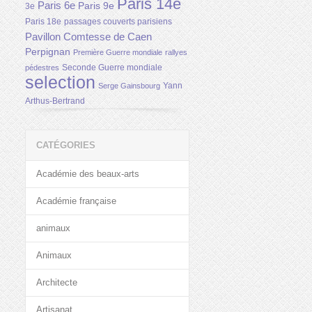
Paris 14e
Paris 6e
Paris 9e
3e
Paris 18e
passages couverts parisiens
Pavillon Comtesse de Caen
Perpignan
Première Guerre mondiale
rallyes
Seconde Guerre mondiale
pédestres
selection
Yann
Serge Gainsbourg
Arthus-Bertrand
CATÉGORIES
Académie des beaux-arts
Académie française
animaux
Animaux
Architecte
Artisanat