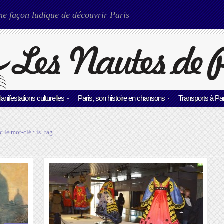
ne façon ludique de découvrir Paris
anifestations culturelles
Paris, son histoire en chansons
Transports à Par
c le mot-clé :
is_tag