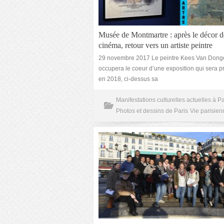
Musée de Montmartre : après le décor d
cinéma, retour vers un artiste peintre
29 novembre 2017 Le peintre Kees Van Dong
occupera le coeur d’une exposition qui sera 
en 2018, ci-dessus sa
Manifestations culturelles actuelles à Pa
Photos et dessins de Paris
Vie parisien