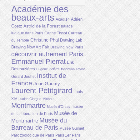
Académie des
beaux-arts
Adrien
Acagl14
Astrid de la Forest
Goetz
balade
ludique dans Paris
Carine Tissot
Carreau
Christine Phal
Drawing Lab
du Temple
Drawing Now Art Fair
Drawing Now Paris
découvrir autrement Paris
Emmanuel Pierrat
Erik
Desmazières
Eugène Delâtre
fondation Taylor
Institut de
Gérard Jouhet
France
Jean Gaumy
Laurent Petitgirard
Louis
XIV
Lucien Clergue
Michou
Montmartre
musée
Musée d'Orsay
Musée de
de la Libération de Paris
Musée du
Montmartre
Barreau de Paris
Musée Guimet
Parc zoologique de Paris
Paris 1er
Paris