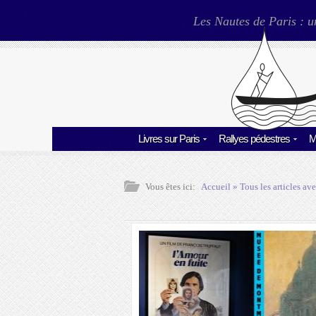
Les Nautes de Paris : u
Livres sur Paris
Rallyes pédestres
M
Vous êtes ici:
Accueil
» Tous les articles ave