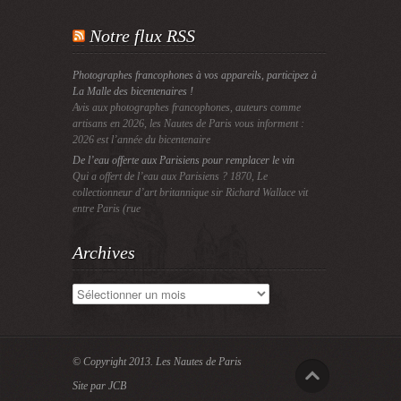
Notre flux RSS
Photographes francophones à vos appareils, participez à
La Malle des bicentenaires !
Avis aux photographes francophones, auteurs comme
artisans en 2026, les Nautes de Paris vous informent :
2026 est l’année du bicentenaire
De l’eau offerte aux Parisiens pour remplacer le vin
Qui a offert de l’eau aux Parisiens ? 1870, Le
collectionneur d’art britannique sir Richard Wallace vit
entre Paris (rue
Archives
Archives
© Copyright 2013.
Les Nautes de Paris
Site par JCB