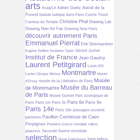
arts
Astrid de la
Adrien Goetz
Acagl14
Forest
balade ludique dans Paris
Carine Tissot
Christine Phal
Drawing Lab
Carreau du Temple
Drawing Now Art Fair
Drawing Now Paris
découvrir autrement Paris
Emmanuel Pierrat
Erik Desmazières
Gérard Jouhet
Eugène Delâtre
fondation Taylor
Institut de France
Jean Gaumy
Laurent Petitgirard
Louis XIV
Montmartre
Lucien Clergue
Michou
Musée
Musée
musée de la Libération de Paris
d'Orsay
Musée du Barreau
de Montmartre
de Paris
Musée Guimet
Parc zoologique de
Paris 6e
Paris 9e
Paris
Paris 1er
Paris 3e
Paris 14e
Paris 18e
passages couverts
Pavillon Comtesse de Caen
parisiens
Perpignan
Première Guerre mondiale
rallyes
Seconde Guerre mondiale
pédestres
selection
Yann Arthus-
Serge Gainsbourg