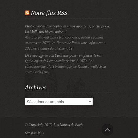
Notre flux RSS
Photographes francophones à vos appareils, participez à
La Malle des bicentenaires !
Avis aux photographes francophones, auteurs comme
artisans en 2026, les Nautes de Paris vous informent :
2026 est l’année du bicentenaire
De l’eau offerte aux Parisiens pour remplacer le vin
Qui a offert de l’eau aux Parisiens ? 1870, Le
collectionneur d’art britannique sir Richard Wallace vit
entre Paris (rue
Archives
Archives
© Copyright 2013.
Les Nautes de Paris
Site par JCB