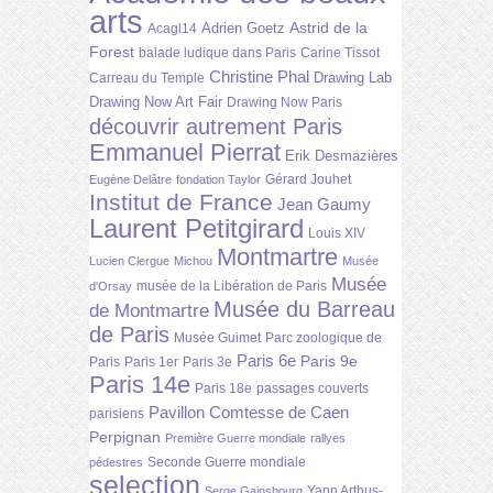
arts
Astrid de la
Adrien Goetz
Acagl14
Forest
balade ludique dans Paris
Carine Tissot
Christine Phal
Drawing Lab
Carreau du Temple
Drawing Now Art Fair
Drawing Now Paris
découvrir autrement Paris
Emmanuel Pierrat
Erik Desmazières
Gérard Jouhet
Eugène Delâtre
fondation Taylor
Institut de France
Jean Gaumy
Laurent Petitgirard
Louis XIV
Montmartre
Lucien Clergue
Michou
Musée
Musée
musée de la Libération de Paris
d'Orsay
Musée du Barreau
de Montmartre
de Paris
Musée Guimet
Parc zoologique de
Paris 6e
Paris 9e
Paris
Paris 1er
Paris 3e
Paris 14e
Paris 18e
passages couverts
Pavillon Comtesse de Caen
parisiens
Perpignan
Première Guerre mondiale
rallyes
Seconde Guerre mondiale
pédestres
selection
Yann Arthus-
Serge Gainsbourg