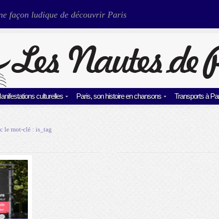
ne façon ludique de découvrir Paris
anifestations culturelles
Paris, son histoire en chansons
Transports à Par
c le mot-clé :
is_tag