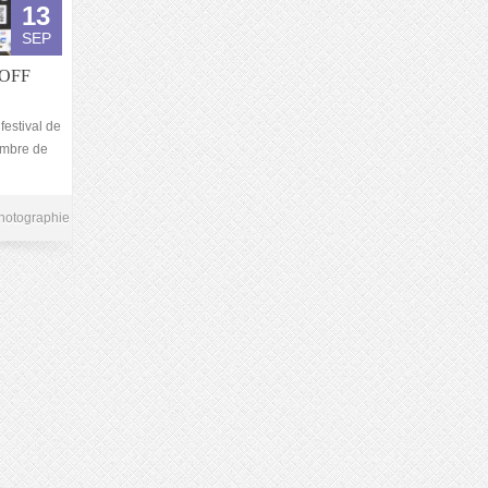
13
SEP
l OFF
festival de
ambre de
hotographie