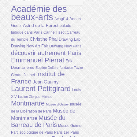
Académie des
beaux-arts
Adrien
Acagl14
Astrid de la Forest
Goetz
balade
ludique dans Paris
Carine Tissot
Carreau
Christine Phal
Drawing Lab
du Temple
Drawing Now Art Fair
Drawing Now Paris
découvrir autrement Paris
Emmanuel Pierrat
Erik
Desmazières
Eugène Delâtre
fondation Taylor
Institut de
Gérard Jouhet
France
Jean Gaumy
Laurent Petitgirard
Louis
XIV
Lucien Clergue
Michou
Montmartre
musée
Musée d'Orsay
Musée de
de la Libération de Paris
Musée du
Montmartre
Barreau de Paris
Musée Guimet
Parc zoologique de Paris
Paris 1er
Paris