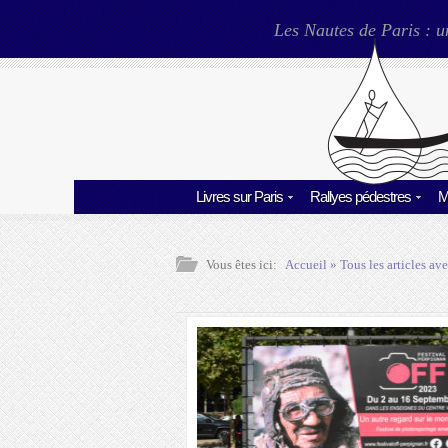
Les Nautes de Paris : u
Livres sur Paris
Rallyes pédestres
M
Vous êtes ici:
Accueil
» Tous les articles ave