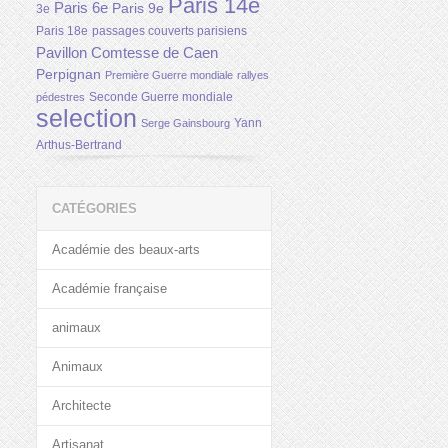
Paris 14e
Paris 6e
Paris 9e
3e
Paris 18e
passages couverts parisiens
Pavillon Comtesse de Caen
Perpignan
Première Guerre mondiale
rallyes
Seconde Guerre mondiale
pédestres
selection
Yann
Serge Gainsbourg
Arthus-Bertrand
CATÉGORIES
Académie des beaux-arts
Académie française
animaux
Animaux
Architecte
Artisanat