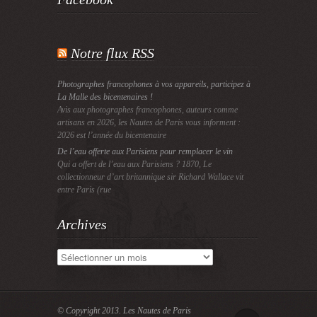
Notre flux RSS
Photographes francophones à vos appareils, participez à
La Malle des bicentenaires !
Avis aux photographes francophones, auteurs comme
artisans en 2026, les Nautes de Paris vous informent :
2026 est l’année du bicentenaire
De l’eau offerte aux Parisiens pour remplacer le vin
Qui a offert de l’eau aux Parisiens ? 1870, Le
collectionneur d’art britannique sir Richard Wallace vit
entre Paris (rue
Archives
Archives
© Copyright 2013.
Les Nautes de Paris