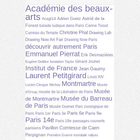
Académie des beaux-
arts
Astrid de la
Adrien Goetz
Acagl14
Forest
balade ludique dans Paris
Carine Tissot
Christine Phal
Drawing Lab
Carreau du Temple
Drawing Now Art Fair
Drawing Now Paris
découvrir autrement Paris
Emmanuel Pierrat
Erik Desmazières
Gérard Jouhet
Eugène Delâtre
fondation Taylor
Institut de France
Jean Gaumy
Laurent Petitgirard
Louis XIV
Montmartre
Lucien Clergue
Michou
Musée
Musée
musée de la Libération de Paris
d'Orsay
Musée du Barreau
de Montmartre
de Paris
Musée Guimet
Parc zoologique de
Paris 6e
Paris 9e
Paris
Paris 1er
Paris 3e
Paris 14e
Paris 18e
passages couverts
Pavillon Comtesse de Caen
parisiens
Perpignan
Première Guerre mondiale
rallyes