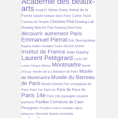
Académie des beaux-
arts
Astrid de la
Adrien Goetz
Acagl14
Forest
balade ludique dans Paris
Carine Tissot
Christine Phal
Drawing Lab
Carreau du Temple
Drawing Now Art Fair
Drawing Now Paris
découvrir autrement Paris
Emmanuel Pierrat
Erik Desmazières
Gérard Jouhet
Eugène Delâtre
fondation Taylor
Institut de France
Jean Gaumy
Laurent Petitgirard
Louis XIV
Montmartre
Lucien Clergue
Michou
Musée
Musée
musée de la Libération de Paris
d'Orsay
Musée du Barreau
de Montmartre
de Paris
Musée Guimet
Parc zoologique de
Paris 6e
Paris 9e
Paris
Paris 1er
Paris 3e
Paris 14e
Paris 18e
passages couverts
Pavillon Comtesse de Caen
parisiens
Perpignan
Première Guerre mondiale
rallyes
Seconde Guerre mondiale
pédestres