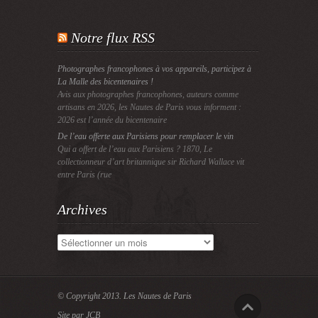
Notre flux RSS
Photographes francophones à vos appareils, participez à
La Malle des bicentenaires !
Avis aux photographes francophones, auteurs comme
artisans en 2026, les Nautes de Paris vous informent :
2026 est l’année du bicentenaire
De l’eau offerte aux Parisiens pour remplacer le vin
Qui a offert de l’eau aux Parisiens ? 1870, Le
collectionneur d’art britannique sir Richard Wallace vit
entre Paris (rue
Archives
Archives
© Copyright 2013.
Les Nautes de Paris
Site par JCB