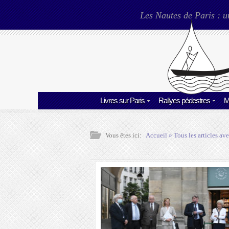
Les Nautes de Paris : u
Livres sur Paris
Rallyes pédestres
M
Vous êtes ici:
Accueil
» Tous les articles ave