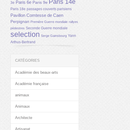
Paris 14e
Paris 6e
Paris 9e
3e
Paris 18e
passages couverts parisiens
Pavillon Comtesse de Caen
Perpignan
Première Guerre mondiale
rallyes
Seconde Guerre mondiale
pédestres
selection
Yann
Serge Gainsbourg
Arthus-Bertrand
CATÉGORIES
Académie des beaux-arts
Académie française
animaux
Animaux
Architecte
Artisanat