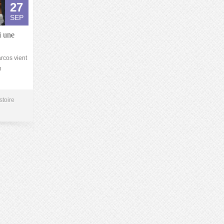
27
SEP
i une
arcos vient
n
stoire