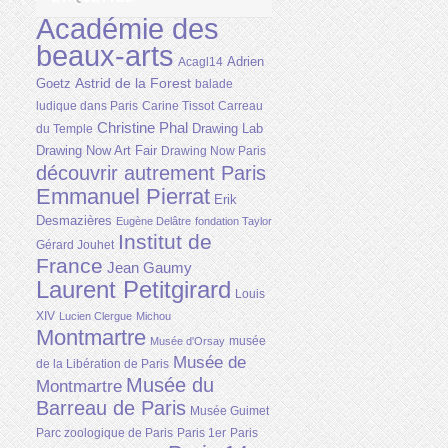
Académie des
beaux-arts
Adrien
Acagl14
Astrid de la Forest
Goetz
balade
ludique dans Paris
Carine Tissot
Carreau
Christine Phal
Drawing Lab
du Temple
Drawing Now Art Fair
Drawing Now Paris
découvrir autrement Paris
Emmanuel Pierrat
Erik
Desmazières
Eugène Delâtre
fondation Taylor
Institut de
Gérard Jouhet
France
Jean Gaumy
Laurent Petitgirard
Louis
XIV
Lucien Clergue
Michou
Montmartre
musée
Musée d'Orsay
Musée de
de la Libération de Paris
Musée du
Montmartre
Barreau de Paris
Musée Guimet
Parc zoologique de Paris
Paris 1er
Paris