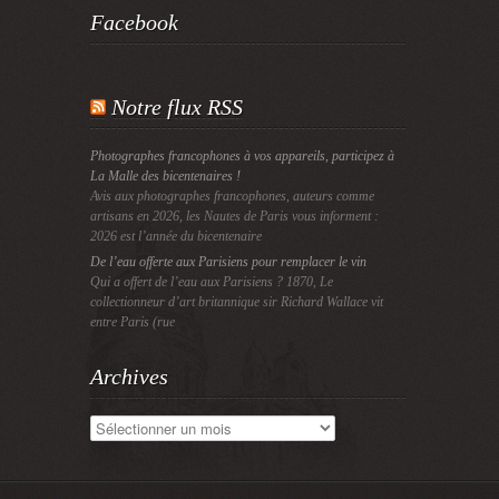
Facebook
Notre flux RSS
Photographes francophones à vos appareils, participez à
La Malle des bicentenaires !
Avis aux photographes francophones, auteurs comme
artisans en 2026, les Nautes de Paris vous informent :
2026 est l’année du bicentenaire
De l’eau offerte aux Parisiens pour remplacer le vin
Qui a offert de l’eau aux Parisiens ? 1870, Le
collectionneur d’art britannique sir Richard Wallace vit
entre Paris (rue
Archives
Archives