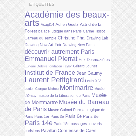
ÉTIQUETTES
Académie des beaux-
arts
Astrid de la
Adrien Goetz
Acagl14
Forest
balade ludique dans Paris
Carine Tissot
Christine Phal
Drawing Lab
Carreau du Temple
Drawing Now Art Fair
Drawing Now Paris
découvrir autrement Paris
Emmanuel Pierrat
Erik Desmazières
Gérard Jouhet
Eugène Delâtre
fondation Taylor
Institut de France
Jean Gaumy
Laurent Petitgirard
Louis XIV
Montmartre
Lucien Clergue
Michou
Musée
Musée
musée de la Libération de Paris
d'Orsay
Musée du Barreau
de Montmartre
de Paris
Musée Guimet
Parc zoologique de
Paris 6e
Paris 9e
Paris
Paris 1er
Paris 3e
Paris 14e
Paris 18e
passages couverts
Pavillon Comtesse de Caen
parisiens