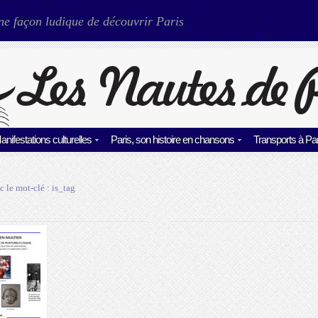
ne façon ludique de découvrir Paris
anifestations culturelles
Paris, son histoire en chansons
Transports à Par
c le mot-clé :
is_tag