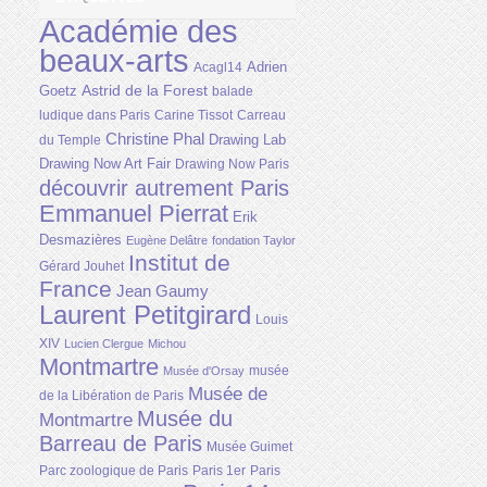
Académie des
beaux-arts
Adrien
Acagl14
Astrid de la Forest
Goetz
balade
ludique dans Paris
Carine Tissot
Carreau
Christine Phal
Drawing Lab
du Temple
Drawing Now Art Fair
Drawing Now Paris
découvrir autrement Paris
Emmanuel Pierrat
Erik
Desmazières
Eugène Delâtre
fondation Taylor
Institut de
Gérard Jouhet
France
Jean Gaumy
Laurent Petitgirard
Louis
XIV
Lucien Clergue
Michou
Montmartre
musée
Musée d'Orsay
Musée de
de la Libération de Paris
Musée du
Montmartre
Barreau de Paris
Musée Guimet
Parc zoologique de Paris
Paris 1er
Paris