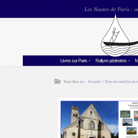
Les Nautes de Paris : u
Livres sur Paris
Rallyes pédestres
M
Vous êtes ici:
Accueil
» Tous les articles ave