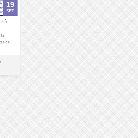
19
SEP
os à
 la
tes de
e