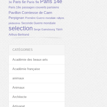
Paris 14e
Paris 6e
Paris 9e
3e
Paris 18e
passages couverts parisiens
Pavillon Comtesse de Caen
Perpignan
Première Guerre mondiale
rallyes
Seconde Guerre mondiale
pédestres
selection
Yann
Serge Gainsbourg
Arthus-Bertrand
CATÉGORIES
Académie des beaux-arts
Académie française
animaux
Animaux
Architecte
Artisanat