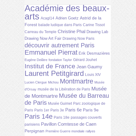
Académie des beaux-
arts
Astrid de la
Adrien Goetz
Acagl14
Forest
balade ludique dans Paris
Carine Tissot
Christine Phal
Drawing Lab
Carreau du Temple
Drawing Now Art Fair
Drawing Now Paris
découvrir autrement Paris
Emmanuel Pierrat
Erik Desmazières
Gérard Jouhet
Eugène Delâtre
fondation Taylor
Institut de France
Jean Gaumy
Laurent Petitgirard
Louis XIV
Montmartre
Lucien Clergue
Michou
Musée
Musée
musée de la Libération de Paris
d'Orsay
Musée du Barreau
de Montmartre
de Paris
Musée Guimet
Parc zoologique de
Paris 6e
Paris 9e
Paris
Paris 1er
Paris 3e
Paris 14e
Paris 18e
passages couverts
Pavillon Comtesse de Caen
parisiens
Perpignan
Première Guerre mondiale
rallyes