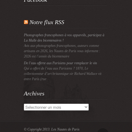
Notre flux RSS
Photographes francophones à vos appareils, participez à
La Malle des bicentenaires !
Avis aux photographes francophones, auteurs comme
artisans en 2026, les Nautes de Paris vous informent :
2026 est l’année du bicentenaire
De l’eau offerte aux Parisiens pour remplacer le vin
Qui a offert de l’eau aux Parisiens ? 1870, Le
collectionneur d’art britannique sir Richard Wallace vit
entre Paris (rue
Archives
Archives
© Copyright 2013.
Les Nautes de Paris